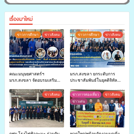
เรื่องมาใหม่
ข่าวการศึกษา
ข่าวสังคม
ข่าวการศึกษา
ข่าวสังคม
คณะมนุษยศาสตร์ฯ
มรภ.สงขลา ยกระดับการ
มรภ.สงขลา จัดอบรมเสริม
ประชาสัมพันธ์ในยุคดิจิทัล
ศักยภาพ “อปท.” ด้านการเบิก
เปิดเวทีเสริมองค์ความรู้เครือ
จ่ายงบกองทุนสุขภาพตำบล
ข่ายสื่อสารองค์กร ระดมสมอง
ข่าวสังคม
ข่าวการท่องเที่ยว
ข่าวสังคม
รองรับการจัดบริการพาหนะรับ
วางแนวทางการทำงาน ปูทาง
ข่าวเด่น
ส่งผู้ทุพพลภาพเพื่อเข้ารับ
สู่การสร้างภาพลักษณ์ที่ดีของ
บริการสาธารณสุข ลดความ
มหาวิทยาลัย
เหลื่อมล้ำ ยกระดับคุณภาพ
ชีวิตประชาชนอย่างยั่งยืน
กฟผ.โรงไฟฟ้าจะนะ ร่วมกับ
หาดใหญ่พร้อมจัดงานบุญยิ่ง