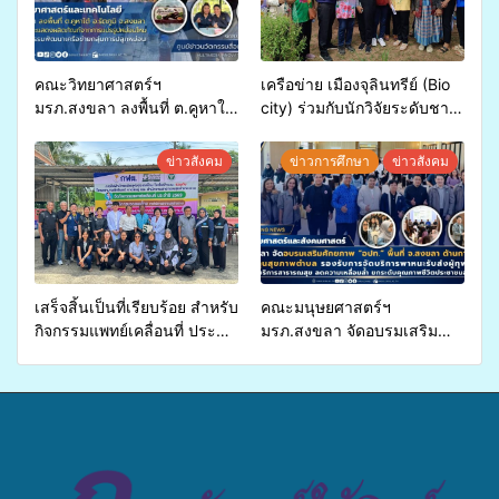
คณะวิทยาศาสตร์ฯ
เครือข่าย เมืองจุลินทรีย์ (Bio
มรภ.สงขลา ลงพื้นที่ ต.คูหาใต้
city) ร่วมกับนักวิจัยระดับชาติ
อ.รัตภูมิ ร่วมสาธิตและแสดง
ขยายความรู้สู่ชุมชน”การใช้
ผลิตภัณฑ์จากการแปรรูป
ประโยชน์จากสาหร่ายและ
ข่าวสังคม
ข่าวการศึกษา
ข่าวสังคม
หม่อนไหม ภายใต้กิจกรรม
เห็ดไมคอร์ไรซาสำหรับปลูกไม้
พัฒนาเครือข่ายกลุ่มการปลูก
มีค่า-พืชเศรษฐกิจ”
หม่อน
เสร็จสิ้นเป็นที่เรียบร้อย สำหรับ
คณะมนุษยศาสตร์ฯ
กิจกรรมแพทย์เคลื่อนที่ ประจำ
มรภ.สงขลา จัดอบรมเสริม
ปี 2569 เพื่อให้บริการด้าน
ศักยภาพ “อปท.” ด้านการเบิก
สุขภาพแก่ประชาชนในพื้นที่
จ่ายงบกองทุนสุขภาพตำบล
อำเภอจะนะ
รองรับการจัดบริการพาหนะรับ
ส่งผู้ทุพพลภาพเพื่อเข้ารับ
บริการสาธารณสุข ลดความ
เหลื่อมล้ำ ยกระดับคุณภาพ
ชีวิตประชาชนอย่างยั่งยืน