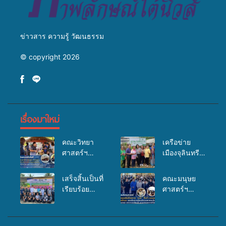
ข่าวสาร ความรู้ วัฒนธรรม
© copyright 2026
เรื่องมาใหม่
คณะวิทยา
เครือข่าย
ศาสตร์ฯ
เมืองจุลินทรีย์
มรภ.สงขลา
(Bio city)
ลงพื้นที่
ร่วมกับนักวิจัย
เสร็จสิ้นเป็นที่
คณะมนุษย
ต.คูหาใต้
ระดับชาติ
เรียบร้อย
ศาสตร์ฯ
อ.รัตภูมิ ร่วม
ขยายความรู้สู่
สำหรับ
มรภ.สงขลา
สาธิตและ
ชุมชน”การใช้
กิจกรรมแพทย์
จัดอบรมเสริม
แสดง
ประโยชน์จาก
เคลื่อนที่
ศักยภาพ