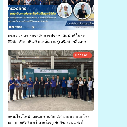
มรภ.สงขลา ยกระดับการประชาสัมพันธ์ในยุค
ดิจิทัล เปิดเวทีเสริมองค์ความรู้เครือข่ายสื่อสาร
องค์กร ระดมสมองวางแนวทางการทำงาน ปูทางสู่
การสร้างภาพลักษณ์ที่ดีของมหาวิทยาลัย
ข่าวสังคม
กฟผ.โรงไฟฟ้าจะนะ ร่วมกับ สสอ.จะนะ และโรง
พยาบาลศิครินทร์ หาดใหญ่ จัดกิจกรรมแพทย์