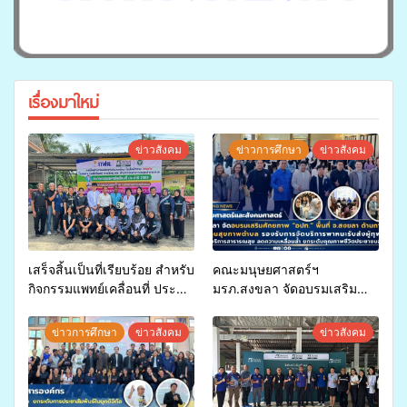
เรื่องมาใหม่
ข่าวสังคม
ข่าวการศึกษา
ข่าวสังคม
เสร็จสิ้นเป็นที่เรียบร้อย สำหรับ
คณะมนุษยศาสตร์ฯ
กิจกรรมแพทย์เคลื่อนที่ ประจำ
มรภ.สงขลา จัดอบรมเสริม
ปี 2569 เพื่อให้บริการด้าน
ศักยภาพ “อปท.” ด้านการเบิก
สุขภาพแก่ประชาชนในพื้นที่
จ่ายงบกองทุนสุขภาพตำบล
ข่าวการศึกษา
ข่าวสังคม
ข่าวสังคม
อำเภอจะนะ
รองรับการจัดบริการพาหนะรับ
ส่งผู้ทุพพลภาพเพื่อเข้ารับ
บริการสาธารณสุข ลดความ
เหลื่อมล้ำ ยกระดับคุณภาพ