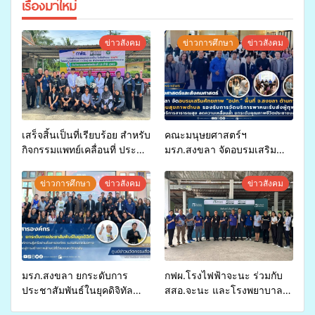
เรื่องมาใหม่
ข่าวสังคม
ข่าวการศึกษา
ข่าวสังคม
เสร็จสิ้นเป็นที่เรียบร้อย สำหรับ
คณะมนุษยศาสตร์ฯ
กิจกรรมแพทย์เคลื่อนที่ ประจำ
มรภ.สงขลา จัดอบรมเสริม
ปี 2569 เพื่อให้บริการด้าน
ศักยภาพ “อปท.” ด้านการเบิก
สุขภาพแก่ประชาชนในพื้นที่
จ่ายงบกองทุนสุขภาพตำบล
ข่าวการศึกษา
ข่าวสังคม
ข่าวสังคม
อำเภอจะนะ
รองรับการจัดบริการพาหนะรับ
ส่งผู้ทุพพลภาพเพื่อเข้ารับ
บริการสาธารณสุข ลดความ
เหลื่อมล้ำ ยกระดับคุณภาพ
ชีวิตประชาชนอย่างยั่งยืน
มรภ.สงขลา ยกระดับการ
กฟผ.โรงไฟฟ้าจะนะ ร่วมกับ
ประชาสัมพันธ์ในยุคดิจิทัล
สสอ.จะนะ และโรงพยาบาล
เปิดเวทีเสริมองค์ความรู้เครือ
ศิครินทร์ หาดใหญ่ จัดกิจกรรม