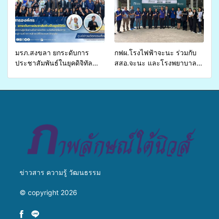
ส่งผู้ทุพพลภาพเพื่อเข้ารับ
บริการสาธารณสุข ลดความ
เหลื่อมล้ำ ยกระดับคุณภาพ
ชีวิตประชาชนอย่างยั่งยืน
มรภ.สงขลา ยกระดับการ
กฟผ.โรงไฟฟ้าจะนะ ร่วมกับ
ประชาสัมพันธ์ในยุคดิจิทัล
สสอ.จะนะ และโรงพยาบาล
เปิดเวทีเสริมองค์ความรู้เครือ
ศิครินทร์ หาดใหญ่ จัดกิจกรรม
ข่ายสื่อสารองค์กร ระดมสมอง
แพทย์เคลื่อนที่ ประจำปี 2569
วางแนวทางการทำงาน ปูทาง
สู่การสร้างภาพลักษณ์ที่ดีของ
มหาวิทยาลัย
ข่าวสาร ความรู้ วัฒนธรรม
© copyright 2026