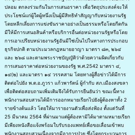
ปลอม ตกลงร่วมกันในการเสนอราคา เพื่อวัตถุประสงค์จะให้
ประโยชน์แก่ผู้ใดผู้หนึ่งเป็นผู้มีสิทธิทำสัญญากับหน่วยงานรัฐ
โดยหลีกเลี่ยงการแข่งขันราคาอย่างเป็นธรรมหรือโดยกีดกัน
มีให้มีการเสนอสินค้าหรือบริการอื่นต่อหน่วยงานรัฐหรือโดย
การเอาเปรียบหน่วยงานรัฐอันมีใช่เป็นไปในทางการประกอบ
ธุรกิจปกติ ตามประมวลกฎหมายอาญา มาตรา ๘๓, ๒๖๔
และ ๒๖๘ และตามพระราชบัญญัติว่าด้วยความผิดเกี่ยวกับ
การเสนอราคาต่อหน่วยงานของรัฐ พ.ศ.2542 มาตรา ๔,
๑๔(๒) และมาตรา ๑๔ วรรคสาม โดยทางผู้สื่อข่าวได้มีการ
ติดต่อไปยัง พ.ต.อ.ภูวรา แก้วพารัตน์ ผู้กำกับ สภ.เมืองสงขลา
เพื่อติดต่อสอบถามเพิ่มเติมจึงได้รับการยืนยันว่า ขณะนี้ทาง
พนักงานสอบสวนได้มีการออกหมายเรียกไปยังผู้ต้องหาทั้ง 2
รายข้างต้นแล้ว โดยให้มารายงานตัวเพื่อส่งฟ้อง ตั้งแต่วันที่
25 มีนาคม 2564 ที่ผ่านมาแต่ผู้ต้องหามิได้มาตามหมายเรียก
มีเพียงหนังสือแจ้งพร้อมใบรับรองแพทย์เพื่อขอเลื่อนเข้าพบ
พนักงานสอบสวนเนื่องจากมีอาการป่วย ซึ่งโดยกระบวนการ