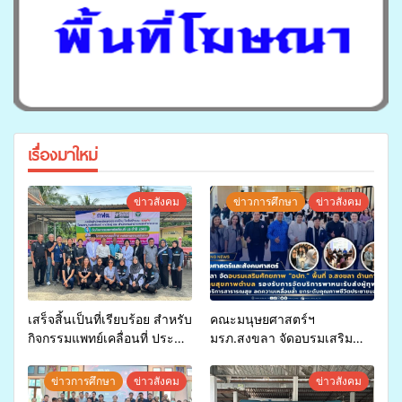
เรื่องมาใหม่
ข่าวสังคม
ข่าวการศึกษา
ข่าวสังคม
เสร็จสิ้นเป็นที่เรียบร้อย สำหรับ
คณะมนุษยศาสตร์ฯ
กิจกรรมแพทย์เคลื่อนที่ ประจำ
มรภ.สงขลา จัดอบรมเสริม
ปี 2569 เพื่อให้บริการด้าน
ศักยภาพ “อปท.” ด้านการเบิก
สุขภาพแก่ประชาชนในพื้นที่
จ่ายงบกองทุนสุขภาพตำบล
ข่าวการศึกษา
ข่าวสังคม
ข่าวสังคม
อำเภอจะนะ
รองรับการจัดบริการพาหนะรับ