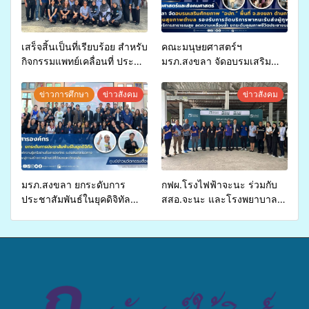
เสร็จสิ้นเป็นที่เรียบร้อย สำหรับ
คณะมนุษยศาสตร์ฯ
กิจกรรมแพทย์เคลื่อนที่ ประจำ
มรภ.สงขลา จัดอบรมเสริม
ปี 2569 เพื่อให้บริการด้าน
ศักยภาพ “อปท.” ด้านการเบิก
สุขภาพแก่ประชาชนในพื้นที่
จ่ายงบกองทุนสุขภาพตำบล
ข่าวการศึกษา
ข่าวสังคม
ข่าวสังคม
อำเภอจะนะ
รองรับการจัดบริการพาหนะรับ
ส่งผู้ทุพพลภาพเพื่อเข้ารับ
บริการสาธารณสุข ลดความ
เหลื่อมล้ำ ยกระดับคุณภาพ
ชีวิตประชาชนอย่างยั่งยืน
มรภ.สงขลา ยกระดับการ
กฟผ.โรงไฟฟ้าจะนะ ร่วมกับ
ประชาสัมพันธ์ในยุคดิจิทัล
สสอ.จะนะ และโรงพยาบาล
เปิดเวทีเสริมองค์ความรู้เครือ
ศิครินทร์ หาดใหญ่ จัดกิจกรรม
ข่ายสื่อสารองค์กร ระดมสมอง
แพทย์เคลื่อนที่ ประจำปี 2569
วางแนวทางการทำงาน ปูทาง
สู่การสร้างภาพลักษณ์ที่ดีของ
มหาวิทยาลัย