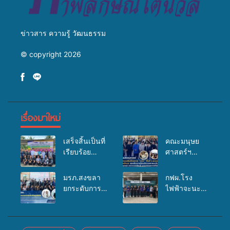
ข่าวสาร ความรู้ วัฒนธรรม
© copyright 2026
เรื่องมาใหม่
เสร็จสิ้นเป็นที่
คณะมนุษย
เรียบร้อย
ศาสตร์ฯ
สำหรับ
มรภ.สงขลา
กิจกรรมแพทย์
จัดอบรมเสริม
มรภ.สงขลา
กฟผ.โรง
เคลื่อนที่
ศักยภาพ
ยกระดับการ
ไฟฟ้าจะนะ
ประจำปี
“อปท.” ด้าน
ประชาสัมพันธ์
ร่วมกับ
2569 เพื่อให้
การเบิกจ่ายงบ
ในยุคดิจิทัล
สสอ.จะนะ
บริการด้าน
กองทุน
เปิดเวทีเสริม
และโรง
สุขภาพแก่
สุขภาพตำบล