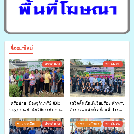
เรื่องมาใหม่
ข่าวสังคม
ข่าวสังคม
เครือข่าย เมืองจุลินทรีย์ (Bio
เสร็จสิ้นเป็นที่เรียบร้อย สำหรับ
city) ร่วมกับนักวิจัยระดับชาติ
กิจกรรมแพทย์เคลื่อนที่ ประจำ
ขยายความรู้สู่ชุมชน”การใช้
ปี 2569 เพื่อให้บริการด้าน
ประโยชน์จากสาหร่ายและ
สุขภาพแก่ประชาชนในพื้นที่
ข่าวการศึกษา
ข่าวสังคม
ข่าวการศึกษา
ข่าวสังคม
เห็ดไมคอร์ไรซาสำหรับปลูกไม้
อำเภอจะนะ