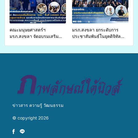
มีค่า-พืชเศรษฐกิจ”
คณะมนุษยศาสตร์ฯ
มรภ.สงขลา ยกระดับการ
มรภ.สงขลา จัดอบรมเสริม
ประชาสัมพันธ์ในยุคดิจิทัล
ศักยภาพ “อปท.” ด้านการเบิก
เปิดเวทีเสริมองค์ความรู้เครือ
จ่ายงบกองทุนสุขภาพตำบล
ข่ายสื่อสารองค์กร ระดมสมอง
รองรับการจัดบริการพาหนะรับ
วางแนวทางการทำงาน ปูทาง
ส่งผู้ทุพพลภาพเพื่อเข้ารับ
สู่การสร้างภาพลักษณ์ที่ดีของ
บริการสาธารณสุข ลดความ
มหาวิทยาลัย
เหลื่อมล้ำ ยกระดับคุณภาพ
ชีวิตประชาชนอย่างยั่งยืน
ข่าวสาร ความรู้ วัฒนธรรม
© copyright 2026