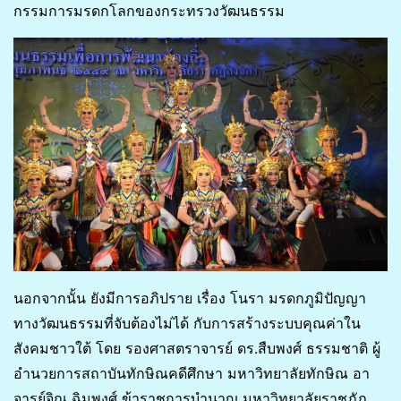
กรรมการมรดกโลกของกระทรวงวัฒนธรรม
นอกจากนั้น ยังมีการอภิปราย เรื่อง โนรา มรดกภูมิปัญญา
ทางวัฒนธรรมที่จับต้องไม่ได้ กับการสร้างระบบคุณค่าใน
สังคมชาวใต้ โดย รองศาสตราจารย์ ดร.สืบพงศ์ ธรรมชาติ ผู้
อำนวยการสถาบันทักษิณคดีศึกษา มหาวิทยาลัยทักษิณ อา
จารย์จิณ ฉิมพงศ์ ข้าราชการบำนาญ มหาวิทยาลัยราชภัฏ