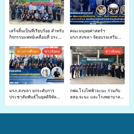
เสร็จสิ้นเป็นที่เรียบร้อย สำหรับ
คณะมนุษยศาสตร์ฯ
กิจกรรมแพทย์เคลื่อนที่ ประจำ
มรภ.สงขลา จัดอบรมเสริม
ปี 2569 เพื่อให้บริการด้าน
ศักยภาพ “อปท.” ด้านการเบิก
สุขภาพแก่ประชาชนในพื้นที่
จ่ายงบกองทุนสุขภาพตำบล
ข่าวการศึกษา
ข่าวสังคม
ข่าวสังคม
อำเภอจะนะ
รองรับการจัดบริการพาหนะรับ
ส่งผู้ทุพพลภาพเพื่อเข้ารับ
บริการสาธารณสุข ลดความ
เหลื่อมล้ำ ยกระดับคุณภาพ
ชีวิตประชาชนอย่างยั่งยืน
มรภ.สงขลา ยกระดับการ
กฟผ.โรงไฟฟ้าจะนะ ร่วมกับ
ประชาสัมพันธ์ในยุคดิจิทัล
สสอ.จะนะ และโรงพยาบาล
เปิดเวทีเสริมองค์ความรู้เครือ
ศิครินทร์ หาดใหญ่ จัดกิจกรรม
ข่ายสื่อสารองค์กร ระดมสมอง
แพทย์เคลื่อนที่ ประจำปี 2569
วางแนวทางการทำงาน ปูทาง
สู่การสร้างภาพลักษณ์ที่ดีของ
มหาวิทยาลัย