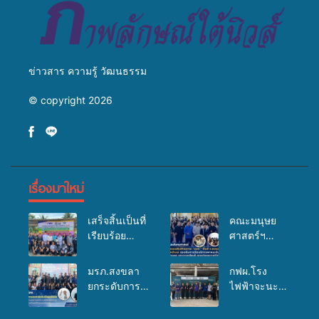
ข่าวสาร ความรู้ วัฒนธรรม
© copyright 2026
เรื่องมาใหม่
เสร็จสิ้นเป็นที่
คณะมนุษย
เรียบร้อย
ศาสตร์ฯ
สำหรับ
มรภ.สงขลา
กิจกรรมแพทย์
จัดอบรมเสริม
มรภ.สงขลา
กฟผ.โรง
เคลื่อนที่
ศักยภาพ
ยกระดับการ
ไฟฟ้าจะนะ
ประจำปี
“อปท.” ด้าน
ประชาสัมพันธ์
ร่วมกับ
2569 เพื่อให้
การเบิกจ่ายงบ
ในยุคดิจิทัล
สสอ.จะนะ