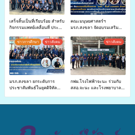
เสร็จสิ้นเป็นที่เรียบร้อย สำหรับ
คณะมนุษยศาสตร์ฯ
กิจกรรมแพทย์เคลื่อนที่ ประจำ
มรภ.สงขลา จัดอบรมเสริม
ปี 2569 เพื่อให้บริการด้าน
ศักยภาพ “อปท.” ด้านการเบิก
สุขภาพแก่ประชาชนในพื้นที่
จ่ายงบกองทุนสุขภาพตำบล
ข่าวการศึกษา
ข่าวสังคม
ข่าวสังคม
อำเภอจะนะ
รองรับการจัดบริการพาหนะรับ
ส่งผู้ทุพพลภาพเพื่อเข้ารับ
บริการสาธารณสุข ลดความ
เหลื่อมล้ำ ยกระดับคุณภาพ
ชีวิตประชาชนอย่างยั่งยืน
มรภ.สงขลา ยกระดับการ
กฟผ.โรงไฟฟ้าจะนะ ร่วมกับ
ประชาสัมพันธ์ในยุคดิจิทัล
สสอ.จะนะ และโรงพยาบาล
เปิดเวทีเสริมองค์ความรู้เครือ
ศิครินทร์ หาดใหญ่ จัดกิจกรรม
ข่ายสื่อสารองค์กร ระดมสมอง
แพทย์เคลื่อนที่ ประจำปี 2569
วางแนวทางการทำงาน ปูทาง
สู่การสร้างภาพลักษณ์ที่ดีของ
มหาวิทยาลัย