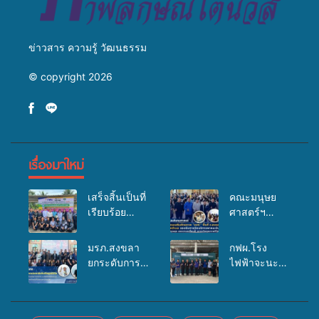
ข่าวสาร ความรู้ วัฒนธรรม
© copyright 2026
เรื่องมาใหม่
เสร็จสิ้นเป็นที่
คณะมนุษย
เรียบร้อย
ศาสตร์ฯ
สำหรับ
มรภ.สงขลา
กิจกรรมแพทย์
จัดอบรมเสริม
มรภ.สงขลา
กฟผ.โรง
เคลื่อนที่
ศักยภาพ
ยกระดับการ
ไฟฟ้าจะนะ
ประจำปี
“อปท.” ด้าน
ประชาสัมพันธ์
ร่วมกับ
2569 เพื่อให้
การเบิกจ่ายงบ
ในยุคดิจิทัล
สสอ.จะนะ
บริการด้าน
กองทุน
เปิดเวทีเสริม
และโรง
สุขภาพแก่
สุขภาพตำบล