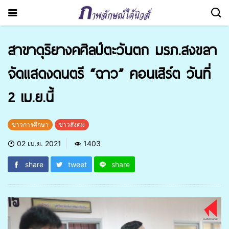
สาขาดุริยางคศิลป์ตะวันตก มรภ.สงขลา
จัดแสดงดนตรี “ฉาว” คอนเสิร์ต วันที่
2 เม.ย.นี้
ข่าวการศึกษา
ข่าวสังคม
02 เม.ย. 2021
1403
share
tweet
share