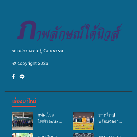
สัตว์” ทดแทนการใช้ปุ๋ยเคมี
ถ่ายทอดองค์ความรู้ ปลูกฝัง
เพิ่มประสิทธิภาพการผลิต ต่อย
วัฒนธรรมใส่ใจสิ่งแวดล้อม
อดสู่อาชีพเสริมในอนาคต
ข่าวสาร ความรู้ วัฒนธรรม
© copyright 2026
เรื่องมาใหม่
กฟผ.โรง
หาดใหญ่
ไฟฟ้าจะนะ
พร้อมจัดงาน
ร่วมกับ
บุญยิ่งใหญ่
สสอ.จะนะ
“ตักบาตรพระ
คณะวิทยา
มรภ.สงขลา