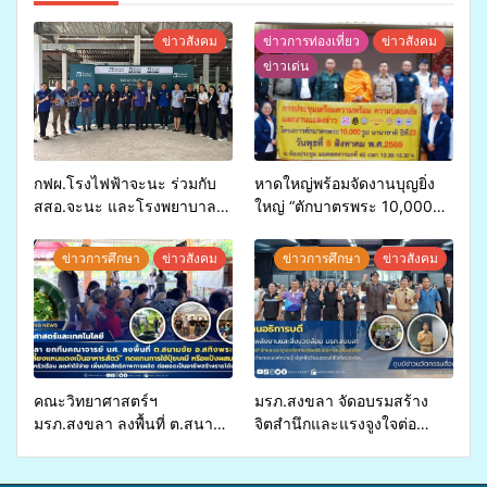
ข่าวสังคม
ข่าวการท่องเที่ยว
ข่าวสังคม
ข่าวเด่น
กฟผ.โรงไฟฟ้าจะนะ ร่วมกับ
หาดใหญ่พร้อมจัดงานบุญยิ่ง
สสอ.จะนะ และโรงพยาบาล
ใหญ่ “ตักบาตรพระ 10,000
ศิครินทร์ หาดใหญ่ จัดกิจกรรม
รูป นานาชาติ เพื่อแม่…เพื่อ
แพทย์เคลื่อนที่ ประจำปี 2569
พ่อ” ปีที่ 23 รวมพลัง
ข่าวการศึกษา
ข่าวสังคม
ข่าวการศึกษา
ข่าวสังคม
พุทธศาสนิกชน 4 ประเทศ
สืบสานประเพณีแห่งศรัทธา
คณะวิทยาศาสตร์ฯ
มรภ.สงขลา จัดอบรมสร้าง
มรภ.สงขลา ลงพื้นที่ ต.สนาม
จิตสำนึกและแรงจูงใจต่อ
ชัย อ.สทิงพระ จัดอบรม “การ
การเตรียมรับมือการ
เพาะเลี้ยงแหนแดงเป็นอาหาร
เปลี่ยนแปลงสภาพภูมิอากาศ