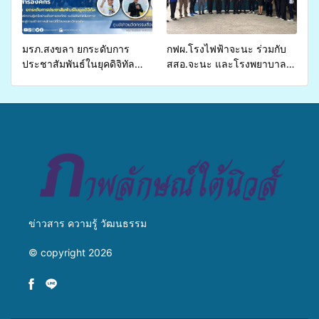
เหลื่อมล้ำ ยกระดับคุณภาพ
ชีวิตประชาชนอย่างยั่งยืน
มรภ.สงขลา ยกระดับการ
กฟผ.โรงไฟฟ้าจะนะ ร่วมกับ
ประชาสัมพันธ์ในยุคดิจิทัล
สสอ.จะนะ และโรงพยาบาล
เปิดเวทีเสริมองค์ความรู้เครือ
ศิครินทร์ หาดใหญ่ จัดกิจกรรม
ข่ายสื่อสารองค์กร ระดมสมอง
แพทย์เคลื่อนที่ ประจำปี 2569
วางแนวทางการทำงาน ปูทาง
สู่การสร้างภาพลักษณ์ที่ดีของ
มหาวิทยาลัย
ข่าวสาร ความรู้ วัฒนธรรม
© copyright 2026