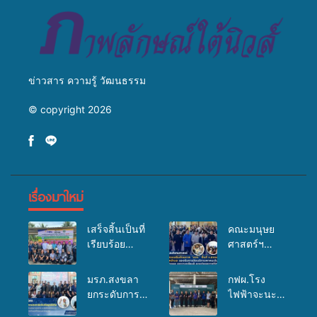
ข่าวสาร ความรู้ วัฒนธรรม
© copyright 2026
เรื่องมาใหม่
เสร็จสิ้นเป็นที่
คณะมนุษย
เรียบร้อย
ศาสตร์ฯ
สำหรับ
มรภ.สงขลา
กิจกรรมแพทย์
จัดอบรมเสริม
มรภ.สงขลา
กฟผ.โรง
เคลื่อนที่
ศักยภาพ
ยกระดับการ
ไฟฟ้าจะนะ
ประจำปี
“อปท.” ด้าน
ประชาสัมพันธ์
ร่วมกับ