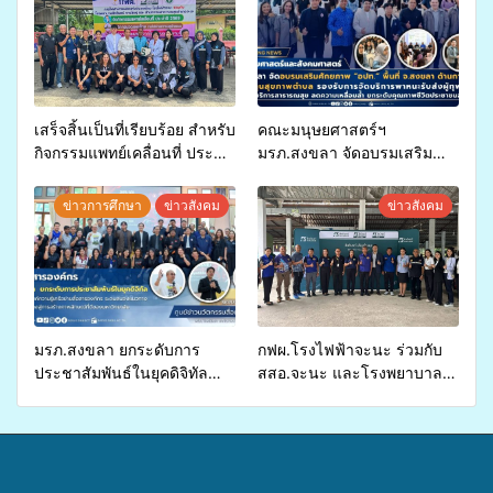
เสร็จสิ้นเป็นที่เรียบร้อย สำหรับ
คณะมนุษยศาสตร์ฯ
กิจกรรมแพทย์เคลื่อนที่ ประจำ
มรภ.สงขลา จัดอบรมเสริม
ปี 2569 เพื่อให้บริการด้าน
ศักยภาพ “อปท.” ด้านการเบิก
สุขภาพแก่ประชาชนในพื้นที่
จ่ายงบกองทุนสุขภาพตำบล
ข่าวการศึกษา
ข่าวสังคม
ข่าวสังคม
อำเภอจะนะ
รองรับการจัดบริการพาหนะรับ
ส่งผู้ทุพพลภาพเพื่อเข้ารับ
บริการสาธารณสุข ลดความ
เหลื่อมล้ำ ยกระดับคุณภาพ
ชีวิตประชาชนอย่างยั่งยืน
มรภ.สงขลา ยกระดับการ
กฟผ.โรงไฟฟ้าจะนะ ร่วมกับ
ประชาสัมพันธ์ในยุคดิจิทัล
สสอ.จะนะ และโรงพยาบาล
เปิดเวทีเสริมองค์ความรู้เครือ
ศิครินทร์ หาดใหญ่ จัดกิจกรรม
ข่ายสื่อสารองค์กร ระดมสมอง
แพทย์เคลื่อนที่ ประจำปี 2569
วางแนวทางการทำงาน ปูทาง
สู่การสร้างภาพลักษณ์ที่ดีของ
มหาวิทยาลัย