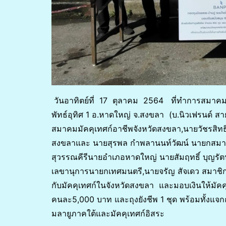
วันอาทิตย์ที่ 17 ตุลาคม 2564 ที่ทำการสมาคมมั
พัทธ์อุทิศ 1 อ.หาดใหญ่ จ.สงขลา (บ.นิวเฟรนด์ ส
สมาคมมัคคุเทศก์อาชีพจังหวัดสงขลา,นายวัชรสิท
สงขลาและ นายสุรพล กำพลานนท์วัฒน์ นายกสมาคมส
สุวรรณคีรีนายอำเภอหาดใหญ่ นายสัมฤทธิ์ บุญร
เลขานุการนายกเทศมนตรี,นายจรัญ สัจเดว สมาชิ
กับมัคคุเทศก์ในจังหวัดสงขลา และมอบเงินให้มัค
คนละ5,000 บาท และถุงยังชีพ 1 ชุด พร้อมทั้งแจ
มลายูภาคใต้และมัคคุเทศก์อิสระ