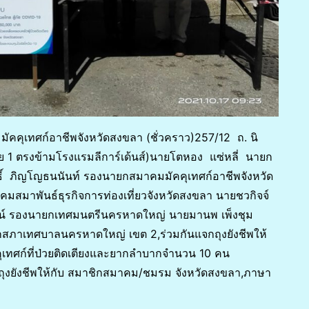
คคุเทศก์อาชีพจังหวัดสงขลา (ชั่วคราว)257/12 ถ. นิ
าย 1 ตรงข้ามโรงแรมลีการ์เด้นส์)นายโตหอง แซ่หลี่ นายก
ธิ์ ภิญโญธนนันท์ รองนายกสมาคมมัคคุเทศก์อาชีพจังหวัด
มาพันธ์ธุรกิจการท่องเที่ยวจังหวัดสงขลา นายชวกิจจ์
ัตน์ รองนายกเทศมนตรีนครหาดใหญ่ นายมานพ เพ็งชุม
กสภาเทศบาลนครหาดใหญ่ เขต 2,ร่วมกันแจกถุงยังชีพให้
คุเทศก์ที่ป่วยติดเตียงและยากลำบากจำนวน 10 คน
กถุงยังชีพให้กับ สมาชิกสมาคม/ชมรม จังหวัดสงขลา,ภาษา