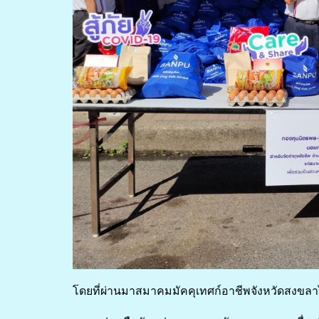
โดยที่ผ่านมาสมาคมมัคคุเทศก์อาชีพจังหวัดสงขลาไ