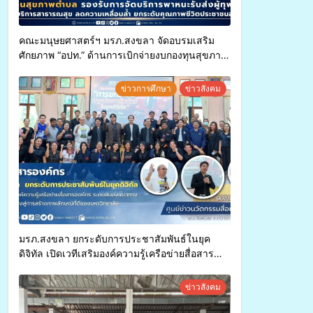
คณะมนุษยศาสตร์ฯ มรภ.สงขลา จัดอบรมเสริม
ศักยภาพ “อปท.” ด้านการเบิกจ่ายงบกองทุนสุขภาพ
ตำบล รองรับการจัดบริการพาหนะรับส่งผู้
ทุพพลภาพเพื่อเข้ารับบริการสาธารณสุข ลดความ
ข่าวการศึกษา
ข่าวสังคม
เหลื่อมล้ำ ยกระดับคุณภาพชีวิตประชาชนอย่าง
ยั่งยืน
มรภ.สงขลา ยกระดับการประชาสัมพันธ์ในยุค
ดิจิทัล เปิดเวทีเสริมองค์ความรู้เครือข่ายสื่อสาร
องค์กร ระดมสมองวางแนวทางการทำงาน ปูทางสู่
การสร้างภาพลักษณ์ที่ดีของมหาวิทยาลัย
ข่าวสังคม