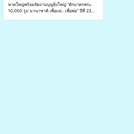
หาดใหญ่พร้อมจัดงานบุญยิ่งใหญ่ “ตักบาตรพระ
10,000 รูป นานาชาติ เพื่อแม่…เพื่อพ่อ” ปีที่ 23
รวมพลังพุทธศาสนิกชน 4 ประเทศ สืบสาน
ประเพณีแห่งศรัทธา