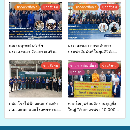
ข่าวการศึกษา
ข่าวสังคม
ข่าวการศึกษา
ข่าวสังคม
คณะมนุษยศาสตร์ฯ
มรภ.สงขลา ยกระดับการ
มรภ.สงขลา จัดอบรมเสริม
ประชาสัมพันธ์ในยุคดิจิทัล
ศักยภาพ “อปท.” ด้านการเบิก
เปิดเวทีเสริมองค์ความรู้เครือ
จ่ายงบกองทุนสุขภาพตำบล
ข่ายสื่อสารองค์กร ระดมสมอง
ข่าวสังคม
ข่าวการท่องเที่ยว
ข่าวสังคม
รองรับการจัดบริการพาหนะรับ
วางแนวทางการทำงาน ปูทาง
ข่าวเด่น
ส่งผู้ทุพพลภาพเพื่อเข้ารับ
สู่การสร้างภาพลักษณ์ที่ดีของ
บริการสาธารณสุข ลดความ
มหาวิทยาลัย
เหลื่อมล้ำ ยกระดับคุณภาพ
ชีวิตประชาชนอย่างยั่งยืน
กฟผ.โรงไฟฟ้าจะนะ ร่วมกับ
หาดใหญ่พร้อมจัดงานบุญยิ่ง
สสอ.จะนะ และโรงพยาบาล
ใหญ่ “ตักบาตรพระ 10,000
ศิครินทร์ หาดใหญ่ จัดกิจกรรม
รูป นานาชาติ เพื่อแม่…เพื่อ
แพทย์เคลื่อนที่ ประจำปี 2569
พ่อ” ปีที่ 23 รวมพลัง
พุทธศาสนิกชน 4 ประเทศ