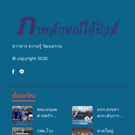
สืบสานประเพณีแห่งศรัทธา
ข่าวสาร ความรู้ วัฒนธรรม
© copyright 2026
เรื่องมาใหม่
คณะมนุษย
มรภ.สงขลา
ศาสตร์ฯ
ยกระดับการ
มรภ.สงขลา
ประชาสัมพันธ์
จัดอบรมเสริม
ในยุคดิจิทัล
กฟผ.โรง
หาดใหญ่
ศักยภาพ
เปิดเวทีเสริม