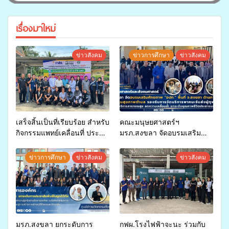
เรื่องมาใหม่
ข่าวสังคม
ข่าวการศึกษา
ข่าวสังคม
เสร็จสิ้นเป็นที่เรียบร้อย สำหรับ
คณะมนุษยศาสตร์ฯ
กิจกรรมแพทย์เคลื่อนที่ ประจำ
มรภ.สงขลา จัดอบรมเสริม
ปี 2569 เพื่อให้บริการด้าน
ศักยภาพ “อปท.” ด้านการเบิก
สุขภาพแก่ประชาชนในพื้นที่
จ่ายงบกองทุนสุขภาพตำบล
ข่าวการศึกษา
ข่าวสังคม
ข่าวสังคม
อำเภอจะนะ
รองรับการจัดบริการพาหนะรับ
ส่งผู้ทุพพลภาพเพื่อเข้ารับ
บริการสาธารณสุข ลดความ
เหลื่อมล้ำ ยกระดับคุณภาพ
ชีวิตประชาชนอย่างยั่งยืน
มรภ.สงขลา ยกระดับการ
กฟผ.โรงไฟฟ้าจะนะ ร่วมกับ