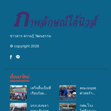
สู่การสร้างภาพลักษณ์ที่ดีของ
มหาวิทยาลัย
ข่าวสาร ความรู้ วัฒนธรรม
© copyright 2026
เรื่องมาใหม่
เสร็จสิ้นเป็นที่
คณะมนุษย
เรียบร้อย
ศาสตร์ฯ
สำหรับ
มรภ.สงขลา
กิจกรรมแพทย์
จัดอบรมเสริม
มรภ.สงขลา
กฟผ.โรง
เคลื่อนที่
ศักยภาพ
ยกระดับการ
ไฟฟ้าจะนะ