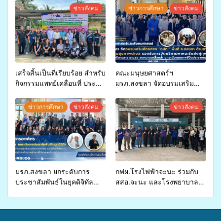
ข่าวสังคม
ข่าวการศึกษา
ข่าวสังคม
เสร็จสิ้นเป็นที่เรียบร้อย สำหรับ
คณะมนุษยศาสตร์ฯ
กิจกรรมแพทย์เคลื่อนที่ ประจำ
มรภ.สงขลา จัดอบรมเสริม
ปี 2569 เพื่อให้บริการด้าน
ศักยภาพ “อปท.” ด้านการเบิก
สุขภาพแก่ประชาชนในพื้นที่
จ่ายงบกองทุนสุขภาพตำบล
ข่าวการศึกษา
ข่าวสังคม
ข่าวสังคม
อำเภอจะนะ
รองรับการจัดบริการพาหนะรับ
ส่งผู้ทุพพลภาพเพื่อเข้ารับ
บริการสาธารณสุข ลดความ
เหลื่อมล้ำ ยกระดับคุณภาพ
ชีวิตประชาชนอย่างยั่งยืน
มรภ.สงขลา ยกระดับการ
กฟผ.โรงไฟฟ้าจะนะ ร่วมกับ
ประชาสัมพันธ์ในยุคดิจิทัล
สสอ.จะนะ และโรงพยาบาล
เปิดเวทีเสริมองค์ความรู้เครือ
ศิครินทร์ หาดใหญ่ จัดกิจกรรม
ข่ายสื่อสารองค์กร ระดมสมอง
แพทย์เคลื่อนที่ ประจำปี 2569
วางแนวทางการทำงาน ปูทาง