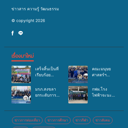
ข่าวสาร ความรู้ วัฒนธรรม
© copyright 2026
เรื่องมาใหม่
เสร็จสิ้นเป็นที่
คณะมนุษย
เรียบร้อย
ศาสตร์ฯ
สำหรับ
มรภ.สงขลา
กิจกรรมแพทย์
จัดอบรมเสริม
มรภ.สงขลา
กฟผ.โรง
เคลื่อนที่
ศักยภาพ
ยกระดับการ
ไฟฟ้าจะนะ
ประจำปี
“อปท.” ด้าน
ประชาสัมพันธ์
ร่วมกับ
2569 เพื่อให้
การเบิกจ่ายงบ
ในยุคดิจิทัล
สสอ.จะนะ
บริการด้าน
กองทุน
เปิดเวทีเสริม
และโรง
สุขภาพแก่
สุขภาพตำบล
องค์ความรู้
พยาบาลศิคริ
ข่าวการท่องเที่ยว
ข่าวการศึกษา
ข่าวกีฬา
ข่าวสังคม
ประชาชนใน
รองรับการจัด
เครือข่าย
นทร์ หาดใหญ่