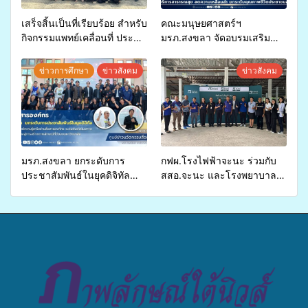
เสร็จสิ้นเป็นที่เรียบร้อย สำหรับ
คณะมนุษยศาสตร์ฯ
กิจกรรมแพทย์เคลื่อนที่ ประจำ
มรภ.สงขลา จัดอบรมเสริม
ปี 2569 เพื่อให้บริการด้าน
ศักยภาพ “อปท.” ด้านการเบิก
สุขภาพแก่ประชาชนในพื้นที่
จ่ายงบกองทุนสุขภาพตำบล
ข่าวการศึกษา
ข่าวสังคม
ข่าวสังคม
อำเภอจะนะ
รองรับการจัดบริการพาหนะรับ
ส่งผู้ทุพพลภาพเพื่อเข้ารับ
บริการสาธารณสุข ลดความ
เหลื่อมล้ำ ยกระดับคุณภาพ
ชีวิตประชาชนอย่างยั่งยืน
มรภ.สงขลา ยกระดับการ
กฟผ.โรงไฟฟ้าจะนะ ร่วมกับ
ประชาสัมพันธ์ในยุคดิจิทัล
สสอ.จะนะ และโรงพยาบาล
เปิดเวทีเสริมองค์ความรู้เครือ
ศิครินทร์ หาดใหญ่ จัดกิจกรรม
ข่ายสื่อสารองค์กร ระดมสมอง
แพทย์เคลื่อนที่ ประจำปี 2569
วางแนวทางการทำงาน ปูทาง
สู่การสร้างภาพลักษณ์ที่ดีของ
มหาวิทยาลัย