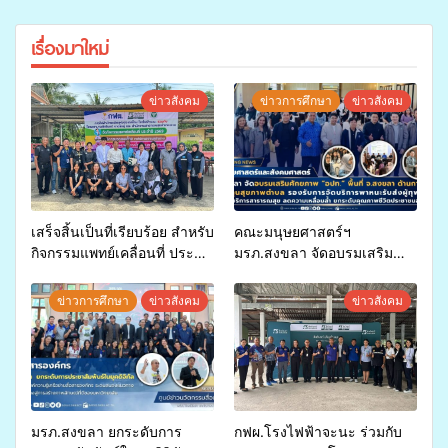
เรื่องมาใหม่
ข่าวสังคม
ข่าวการศึกษา
ข่าวสังคม
เสร็จสิ้นเป็นที่เรียบร้อย สำหรับ
คณะมนุษยศาสตร์ฯ
กิจกรรมแพทย์เคลื่อนที่ ประจำ
มรภ.สงขลา จัดอบรมเสริม
ปี 2569 เพื่อให้บริการด้าน
ศักยภาพ “อปท.” ด้านการเบิก
สุขภาพแก่ประชาชนในพื้นที่
จ่ายงบกองทุนสุขภาพตำบล
ข่าวการศึกษา
ข่าวสังคม
ข่าวสังคม
อำเภอจะนะ
รองรับการจัดบริการพาหนะรับ
ส่งผู้ทุพพลภาพเพื่อเข้ารับ
บริการสาธารณสุข ลดความ
เหลื่อมล้ำ ยกระดับคุณภาพ
ชีวิตประชาชนอย่างยั่งยืน
มรภ.สงขลา ยกระดับการ
กฟผ.โรงไฟฟ้าจะนะ ร่วมกับ