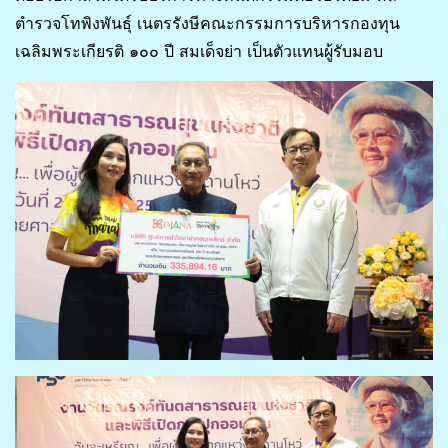
ตำรวจโทพิงพันธุ์ เนตรรังษีคณะกรรมการบริหารกองทุน
เฉลิมพระเกียรติ ๑๐๐ ปี สมเด็จย่า เป็นตัวแทนผู้รับมอบ