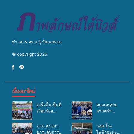
มหาวิทยาลัย
ข่าวสาร ความรู้ วัฒนธรรม
© copyright 2026
เรื่องมาใหม่
เสร็จสิ้นเป็นที่
คณะมนุษย
เรียบร้อย
ศาสตร์ฯ
สำหรับ
มรภ.สงขลา
กิจกรรมแพทย์
จัดอบรมเสริม
มรภ.สงขลา
กฟผ.โรง
เคลื่อนที่
ศักยภาพ
ยกระดับการ
ไฟฟ้าจะนะ