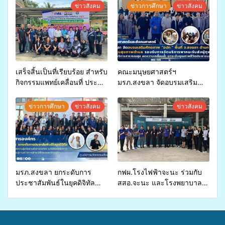
ข่าวสังคม
ข่าวการศึกษา
ข่าวสังคม
เสร็จสิ้นเป็นที่เรียบร้อย สำหรับ
คณะมนุษยศาสตร์ฯ
กิจกรรมแพทย์เคลื่อนที่ ประจำ
มรภ.สงขลา จัดอบรมเสริม
ปี 2569 เพื่อให้บริการด้าน
ศักยภาพ “อปท.” ด้านการเบิก
สุขภาพแก่ประชาชนในพื้นที่
จ่ายงบกองทุนสุขภาพตำบล
ข่าวการศึกษา
ข่าวสังคม
ข่าวสังคม
อำเภอจะนะ
รองรับการจัดบริการพาหนะรับ
ส่งผู้ทุพพลภาพเพื่อเข้ารับ
บริการสาธารณสุข ลดความ
เหลื่อมล้ำ ยกระดับคุณภาพ
ชีวิตประชาชนอย่างยั่งยืน
มรภ.สงขลา ยกระดับการ
กฟผ.โรงไฟฟ้าจะนะ ร่วมกับ
ประชาสัมพันธ์ในยุคดิจิทัล
สสอ.จะนะ และโรงพยาบาล
เปิดเวทีเสริมองค์ความรู้เครือ
ศิครินทร์ หาดใหญ่ จัดกิจกรรม
ข่ายสื่อสารองค์กร ระดมสมอง
แพทย์เคลื่อนที่ ประจำปี 2569
วางแนวทางการทำงาน ปูทาง
สู่การสร้างภาพลักษณ์ที่ดีของ