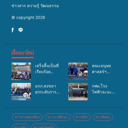
ข่าวสาร ความรู้ วัฒนธรรม
© copyright 2026
เรื่องมาใหม่
เสร็จสิ้นเป็นที่
คณะมนุษย
เรียบร้อย
ศาสตร์ฯ
สำหรับ
มรภ.สงขลา
กิจกรรมแพทย์
จัดอบรมเสริม
มรภ.สงขลา
กฟผ.โรง
เคลื่อนที่
ศักยภาพ
ยกระดับการ
ไฟฟ้าจะนะ
ประจำปี
“อปท.” ด้าน
ประชาสัมพันธ์
ร่วมกับ
2569 เพื่อให้
การเบิกจ่ายงบ
ในยุคดิจิทัล
สสอ.จะนะ
บริการด้าน
กองทุน
เปิดเวทีเสริม
และโรง
สุขภาพแก่
สุขภาพตำบล
องค์ความรู้
พยาบาลศิคริ
ข่าวการท่องเที่ยว
ข่าวการศึกษา
ข่าวกีฬา
ข่าวสังคม
ประชาชนใน
รองรับการจัด
เครือข่าย
นทร์ หาดใหญ่
พื้นที่อำเภอ
บริการพาหนะ
ข่าวเด่น
ข่าวเศรษฐกิจ
สื่อสารองค์กร
จัดกิจกรรม