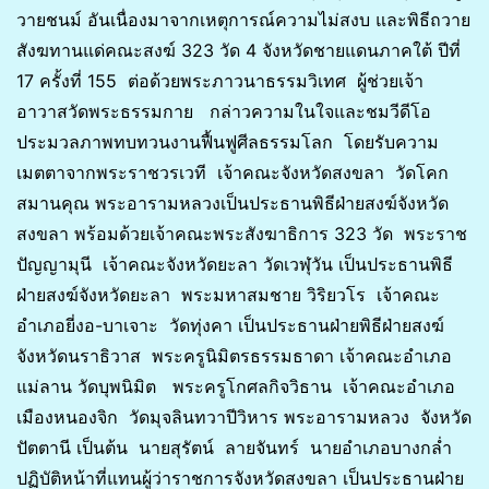
วายชนม์ อันเนื่องมาจากเหตุการณ์ความไม่สงบ และพิธีถวาย
สังฆทานแด่คณะสงฆ์ 323 วัด 4 จังหวัดชายแดนภาคใต้ ปีที่
17 ครั้งที่ 155 ต่อด้วยพระภาวนาธรรมวิเทศ ผู้ช่วยเจ้า
อาวาสวัดพระธรรมกาย กล่าวความในใจและชมวีดีโอ
ประมวลภาพทบทวนงานฟื้นฟูศีลธรรมโลก โดยรับความ
เมตตาจากพระราชวรเวที เจ้าคณะจังหวัดสงขลา วัดโคก
สมานคุณ พระอารามหลวงเป็นประธานพิธีฝ่ายสงฆ์จังหวัด
สงขลา พร้อมด้วยเจ้าคณะพระสังฆาธิการ 323 วัด พระราช
ปัญญามุนี เจ้าคณะจังหวัดยะลา วัดเวฬุวัน เป็นประธานพิธี
ฝ่ายสงฆ์จังหวัดยะลา พระมหาสมชาย วิริยวโร เจ้าคณะ
อำเภอยี่งอ-บาเจาะ วัดทุ่งคา เป็นประธานฝ่ายพิธีฝ่ายสงฆ์
จังหวัดนราธิวาส พระครูนิมิตรธรรมธาดา เจ้าคณะอำเภอ
แม่ลาน วัดบุพนิมิต พระครูโกศลกิจวิธาน เจ้าคณะอำเภอ
เมืองหนองจิก วัดมุจลินทวาปีวิหาร พระอารามหลวง จังหวัด
ปัตตานี เป็นต้น นายสุรัตน์ ลายจันทร์ นายอำเภอบางกล่ำ
ปฏิบัติหน้าที่แทนผู้ว่าราชการจังหวัดสงขลา เป็นประธานฝ่าย