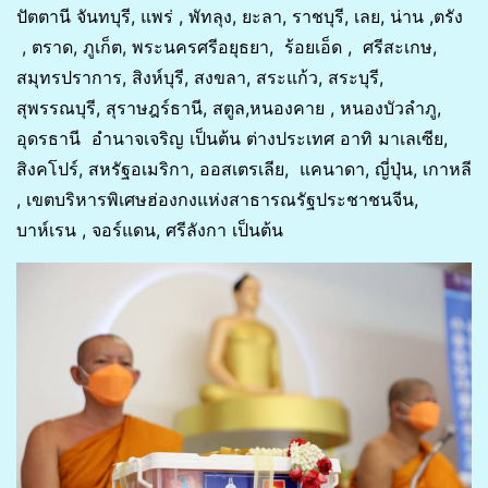
ปัตตานี จันทบุรี, แพร่ , พัทลุง, ยะลา, ราชบุรี, เลย, น่าน ,ตรัง
, ตราด, ภูเก็ต, พระนครศรีอยุธยา, ร้อยเอ็ด , ศรีสะเกษ,
สมุทรปราการ, สิงห์บุรี, สงขลา, สระแก้ว, สระบุรี,
สุพรรณบุรี, สุราษฎร์ธานี, สตูล,หนองคาย , หนองบัวลำภู,
อุดรธานี อำนาจเจริญ เป็นต้น ต่างประเทศ อาทิ มาเลเซีย,
สิงคโปร์, สหรัฐอเมริกา, ออสเตรเลีย, แคนาดา, ญี่ปุ่น, เกาหลี
, เขตบริหารพิเศษฮ่องกงแห่งสาธารณรัฐประชาชนจีน,
บาห์เรน , จอร์แดน, ศรีลังกา เป็นต้น