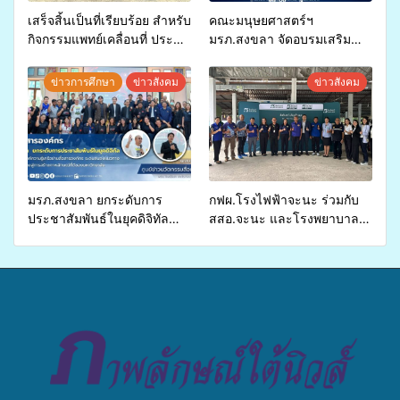
เสร็จสิ้นเป็นที่เรียบร้อย สำหรับ
คณะมนุษยศาสตร์ฯ
กิจกรรมแพทย์เคลื่อนที่ ประจำ
มรภ.สงขลา จัดอบรมเสริม
ปี 2569 เพื่อให้บริการด้าน
ศักยภาพ “อปท.” ด้านการเบิก
สุขภาพแก่ประชาชนในพื้นที่
จ่ายงบกองทุนสุขภาพตำบล
ข่าวการศึกษา
ข่าวสังคม
ข่าวสังคม
อำเภอจะนะ
รองรับการจัดบริการพาหนะรับ
ส่งผู้ทุพพลภาพเพื่อเข้ารับ
บริการสาธารณสุข ลดความ
เหลื่อมล้ำ ยกระดับคุณภาพ
ชีวิตประชาชนอย่างยั่งยืน
มรภ.สงขลา ยกระดับการ
กฟผ.โรงไฟฟ้าจะนะ ร่วมกับ
ประชาสัมพันธ์ในยุคดิจิทัล
สสอ.จะนะ และโรงพยาบาล
เปิดเวทีเสริมองค์ความรู้เครือ
ศิครินทร์ หาดใหญ่ จัดกิจกรรม
ข่ายสื่อสารองค์กร ระดมสมอง
แพทย์เคลื่อนที่ ประจำปี 2569
วางแนวทางการทำงาน ปูทาง
สู่การสร้างภาพลักษณ์ที่ดีของ
มหาวิทยาลัย