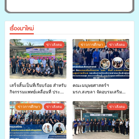
เรื่องมาใหม่
ข่าวสังคม
ข่าวการศึกษา
ข่าวสังคม
เสร็จสิ้นเป็นที่เรียบร้อย สำหรับ
คณะมนุษยศาสตร์ฯ
กิจกรรมแพทย์เคลื่อนที่ ประจำ
มรภ.สงขลา จัดอบรมเสริม
ปี 2569 เพื่อให้บริการด้าน
ศักยภาพ “อปท.” ด้านการเบิก
สุขภาพแก่ประชาชนในพื้นที่
จ่ายงบกองทุนสุขภาพตำบล
ข่าวการศึกษา
ข่าวสังคม
ข่าวสังคม
อำเภอจะนะ
รองรับการจัดบริการพาหนะรับ
ส่งผู้ทุพพลภาพเพื่อเข้ารับ
บริการสาธารณสุข ลดความ
เหลื่อมล้ำ ยกระดับคุณภาพ
ชีวิตประชาชนอย่างยั่งยืน