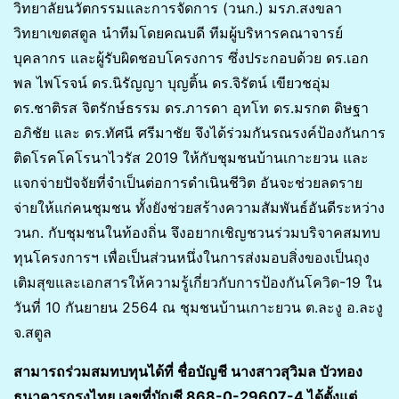
วิทยาลัยนวัตกรรมและการจัดการ (วนก.) มรภ.สงขลา
วิทยาเขตสตูล นำทีมโดยคณบดี ทีมผู้บริหารคณาจารย์
บุคลากร และผู้รับผิดชอบโครงการ ซึ่งประกอบด้วย ดร.เอก
พล ไพโรจน์ ดร.นิรัญญา บุญติ้น ดร.จิรัตน์ เขียวชอุ่ม
ดร.ชาติรส จิตรักษ์ธรรม ดร.ภารดา อุทโท ดร.มรกต ดิษฐา
อภิชัย และ ดร.ทัศนี ศรีมาชัย จึงได้ร่วมกันรณรงค์ป้องกันการ
ติดโรคโคโรนาไวรัส 2019 ให้กับชุมชนบ้านเกาะยวน และ
แจกจ่ายปัจจัยที่จำเป็นต่อการดำเนินชีวิต อันจะช่วยลดราย
จ่ายให้แก่คนชุมชน ทั้งยังช่วยสร้างความสัมพันธ์อันดีระหว่าง
วนก. กับชุมชนในท้องถิ่น จึงอยากเชิญชวนร่วมบริจาคสมทบ
ทุนโครงการฯ เพื่อเป็นส่วนหนึ่งในการส่งมอบสิ่งของเป็นถุง
เติมสุขและเอกสารให้ความรู้เกี่ยวกับการป้องกันโควิด-19 ใน
วันที่ 10 กันยายน 2564 ณ ชุมชนบ้านเกาะยวน ต.ละงู อ.ละงู
จ.สตูล
สามารถร่วมสมทบทุนได้ที่ ชื่อบัญชี นางสาวสุวิมล บัวทอง
ธนาคารกรุงไทย เลขที่บัญชี 868-0-29607-4 ได้ตั้งแต่