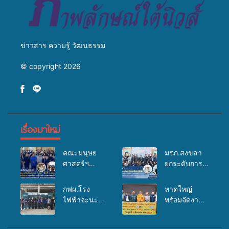
ข่าวสาร ความรู้ วัฒนธรรม
© copyright 2026
เรื่องมาใหม่
คณะมนุษย
มรภ.สงขลา
ศาสตร์ฯ
ยกระดับการ
มรภ.สงขลา
ประชาสัมพันธ์
จัดอบรมเสริม
ในยุคดิจิทัล
กฟผ.โรง
หาดใหญ่
ศักยภาพ
เปิดเวทีเสริม
ไฟฟ้าจะนะ
พร้อมจัดงาน
“อปท.” ด้าน
องค์ความรู้
ร่วมกับ
บุญยิ่งใหญ่
การเบิกจ่ายงบ
เครือข่าย
สสอ.จะนะ
“ตักบาตรพระ
กองทุน
สื่อสารองค์กร