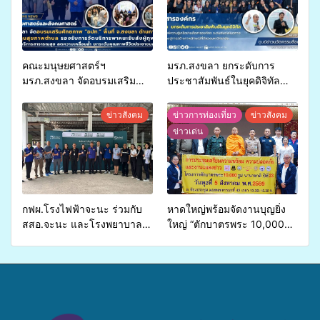
คณะมนุษยศาสตร์ฯ
มรภ.สงขลา ยกระดับการ
มรภ.สงขลา จัดอบรมเสริม
ประชาสัมพันธ์ในยุคดิจิทัล
ศักยภาพ “อปท.” ด้านการเบิก
เปิดเวทีเสริมองค์ความรู้เครือ
จ่ายงบกองทุนสุขภาพตำบล
ข่ายสื่อสารองค์กร ระดมสมอง
ข่าวสังคม
ข่าวการท่องเที่ยว
ข่าวสังคม
รองรับการจัดบริการพาหนะรับ
วางแนวทางการทำงาน ปูทาง
ข่าวเด่น
ส่งผู้ทุพพลภาพเพื่อเข้ารับ
สู่การสร้างภาพลักษณ์ที่ดีของ
บริการสาธารณสุข ลดความ
มหาวิทยาลัย
เหลื่อมล้ำ ยกระดับคุณภาพ
ชีวิตประชาชนอย่างยั่งยืน
กฟผ.โรงไฟฟ้าจะนะ ร่วมกับ
หาดใหญ่พร้อมจัดงานบุญยิ่ง
สสอ.จะนะ และโรงพยาบาล
ใหญ่ “ตักบาตรพระ 10,000
ศิครินทร์ หาดใหญ่ จัดกิจกรรม
รูป นานาชาติ เพื่อแม่…เพื่อ
แพทย์เคลื่อนที่ ประจำปี 2569
พ่อ” ปีที่ 23 รวมพลัง
พุทธศาสนิกชน 4 ประเทศ
สืบสานประเพณีแห่งศรัทธา