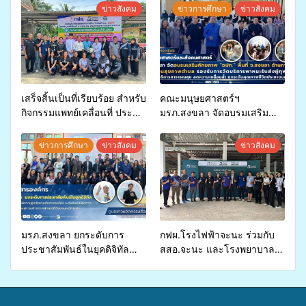
ข่าวสังคม
ข่าวการศึกษา
ข่าวสังคม
เสร็จสิ้นเป็นที่เรียบร้อย สำหรับ
คณะมนุษยศาสตร์ฯ
กิจกรรมแพทย์เคลื่อนที่ ประจำ
มรภ.สงขลา จัดอบรมเสริม
ปี 2569 เพื่อให้บริการด้าน
ศักยภาพ “อปท.” ด้านการเบิก
สุขภาพแก่ประชาชนในพื้นที่
จ่ายงบกองทุนสุขภาพตำบล
ข่าวการศึกษา
ข่าวสังคม
ข่าวสังคม
อำเภอจะนะ
รองรับการจัดบริการพาหนะรับ
ส่งผู้ทุพพลภาพเพื่อเข้ารับ
บริการสาธารณสุข ลดความ
เหลื่อมล้ำ ยกระดับคุณภาพ
ชีวิตประชาชนอย่างยั่งยืน
มรภ.สงขลา ยกระดับการ
กฟผ.โรงไฟฟ้าจะนะ ร่วมกับ
ประชาสัมพันธ์ในยุคดิจิทัล
สสอ.จะนะ และโรงพยาบาล
เปิดเวทีเสริมองค์ความรู้เครือ
ศิครินทร์ หาดใหญ่ จัดกิจกรรม
ข่ายสื่อสารองค์กร ระดมสมอง
แพทย์เคลื่อนที่ ประจำปี 2569
วางแนวทางการทำงาน ปูทาง