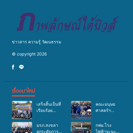
สู่การสร้างภาพลักษณ์ที่ดีของ
มหาวิทยาลัย
ข่าวสาร ความรู้ วัฒนธรรม
© copyright 2026
เรื่องมาใหม่
เสร็จสิ้นเป็นที่
คณะมนุษย
เรียบร้อย
ศาสตร์ฯ
สำหรับ
มรภ.สงขลา
กิจกรรมแพทย์
จัดอบรมเสริม
มรภ.สงขลา
กฟผ.โรง
เคลื่อนที่
ศักยภาพ
ยกระดับการ
ไฟฟ้าจะนะ