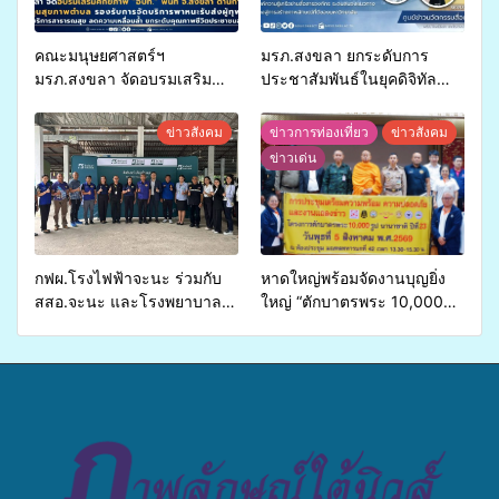
คณะมนุษยศาสตร์ฯ
มรภ.สงขลา ยกระดับการ
มรภ.สงขลา จัดอบรมเสริม
ประชาสัมพันธ์ในยุคดิจิทัล
ศักยภาพ “อปท.” ด้านการเบิก
เปิดเวทีเสริมองค์ความรู้เครือ
จ่ายงบกองทุนสุขภาพตำบล
ข่ายสื่อสารองค์กร ระดมสมอง
ข่าวสังคม
ข่าวการท่องเที่ยว
ข่าวสังคม
รองรับการจัดบริการพาหนะรับ
วางแนวทางการทำงาน ปูทาง
ข่าวเด่น
ส่งผู้ทุพพลภาพเพื่อเข้ารับ
สู่การสร้างภาพลักษณ์ที่ดีของ
บริการสาธารณสุข ลดความ
มหาวิทยาลัย
เหลื่อมล้ำ ยกระดับคุณภาพ
ชีวิตประชาชนอย่างยั่งยืน
กฟผ.โรงไฟฟ้าจะนะ ร่วมกับ
หาดใหญ่พร้อมจัดงานบุญยิ่ง
สสอ.จะนะ และโรงพยาบาล
ใหญ่ “ตักบาตรพระ 10,000
ศิครินทร์ หาดใหญ่ จัดกิจกรรม
รูป นานาชาติ เพื่อแม่…เพื่อ
แพทย์เคลื่อนที่ ประจำปี 2569
พ่อ” ปีที่ 23 รวมพลัง
พุทธศาสนิกชน 4 ประเทศ
สืบสานประเพณีแห่งศรัทธา