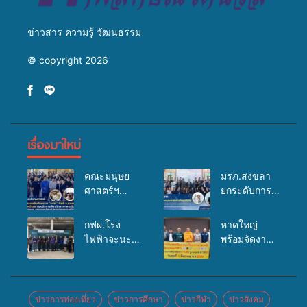
ข่าวสาร ความรู้ วัฒนธรรม
© copyright 2026
เรื่องมาใหม่
คณะมนุษย
มรภ.สงขลา
ศาสตร์ฯ
ยกระดับการ
มรภ.สงขลา
ประชาสัมพันธ์
จัดอบรมเสริม
ในยุคดิจิทัล
กฟผ.โรง
หาดใหญ่
ศักยภาพ
เปิดเวทีเสริม
ไฟฟ้าจะนะ
พร้อมจัดงาน
“อปท.” ด้าน
องค์ความรู้
ร่วมกับ
บุญยิ่งใหญ่
การเบิกจ่ายงบ
เครือข่าย
สสอ.จะนะ
“ตักบาตรพระ
กองทุน
สื่อสารองค์กร
และโรง
10,000 รูป
สุขภาพตำบล
ระดมสมอง
พยาบาลศิคริ
นานาชาติ
ข่าวการท่องเที่ยว
ข่าวการศึกษา
ข่าวกีฬา
ข่าวสังคม
รองรับการจัด
วางแนวทาง