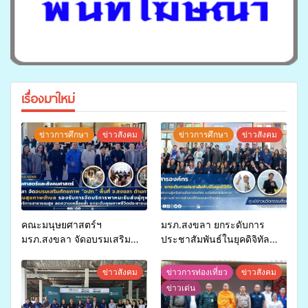
เรื่องมาใหม่
ข่าวการศึกษา
ข่าวสังคม
ข่าวการศึกษา
ข่าวสังคม
คณะมนุษยศาสตร์ฯ
มรภ.สงขลา ยกระดับการ
มรภ.สงขลา จัดอบรมเสริม
ประชาสัมพันธ์ในยุคดิจิทัล
ศักยภาพ “อปท.” ด้านการเบิก
เปิดเวทีเสริมองค์ความรู้เครือ
จ่ายงบกองทุนสุขภาพตำบล
ข่ายสื่อสารองค์กร ระดมสมอง
ข่าวสังคม
ข่าวการท่องเที่ยว
ข่าวสังคม
รองรับการจัดบริการพาหนะรับ
วางแนวทางการทำงาน ปูทาง
ข่าวเด่น
ส่งผู้ทุพพลภาพเพื่อเข้ารับ
สู่การสร้างภาพลักษณ์ที่ดีของ