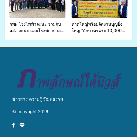
บริการสาธารณสุข ลดความ
มหาวิทยาลัย
เหลื่อมล้ำ ยกระดับคุณภาพ
ชีวิตประชาชนอย่างยั่งยืน
กฟผ.โรงไฟฟ้าจะนะ ร่วมกับ
หาดใหญ่พร้อมจัดงานบุญยิ่ง
สสอ.จะนะ และโรงพยาบาล
ใหญ่ “ตักบาตรพระ 10,000
ศิครินทร์ หาดใหญ่ จัดกิจกรรม
รูป นานาชาติ เพื่อแม่…เพื่อ
แพทย์เคลื่อนที่ ประจำปี 2569
พ่อ” ปีที่ 23 รวมพลัง
พุทธศาสนิกชน 4 ประเทศ
สืบสานประเพณีแห่งศรัทธา
ข่าวสาร ความรู้ วัฒนธรรม
© copyright 2026