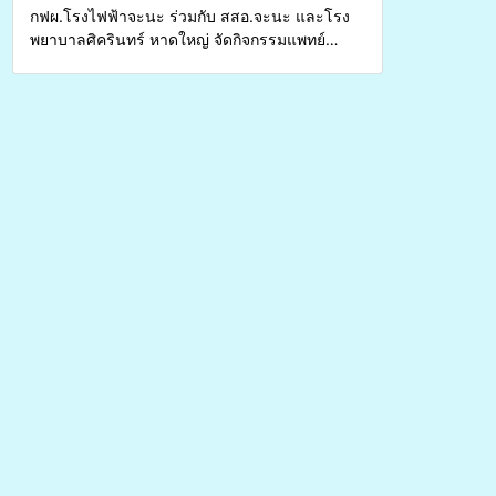
กฟผ.โรงไฟฟ้าจะนะ ร่วมกับ สสอ.จะนะ และโรง
พยาบาลศิครินทร์ หาดใหญ่ จัดกิจกรรมแพทย์
เคลื่อนที่ ประจำปี 2569