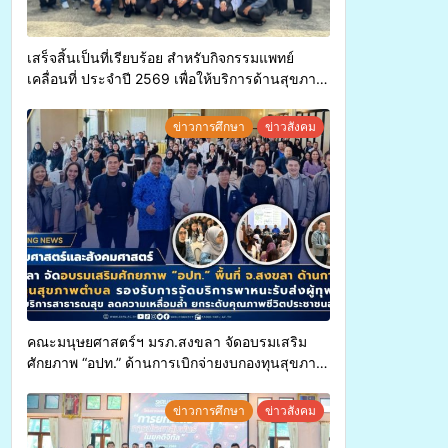
เสร็จสิ้นเป็นที่เรียบร้อย สำหรับกิจกรรมแพทย์
เคลื่อนที่ ประจำปี 2569 เพื่อให้บริการด้านสุขภาพ
แก่ประชาชนในพื้นที่อำเภอจะนะ
ข่าวการศึกษา
ข่าวสังคม
คณะมนุษยศาสตร์ฯ มรภ.สงขลา จัดอบรมเสริม
ศักยภาพ “อปท.” ด้านการเบิกจ่ายงบกองทุนสุขภาพ
ตำบล รองรับการจัดบริการพาหนะรับส่งผู้
ทุพพลภาพเพื่อเข้ารับบริการสาธารณสุข ลดความ
ข่าวการศึกษา
ข่าวสังคม
เหลื่อมล้ำ ยกระดับคุณภาพชีวิตประชาชนอย่าง
ยั่งยืน