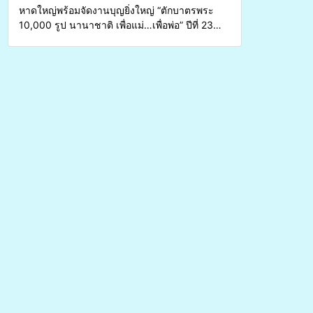
หาดใหญ่พร้อมจัดงานบุญยิ่งใหญ่ “ตักบาตรพระ
10,000 รูป นานาชาติ เพื่อแม่…เพื่อพ่อ” ปีที่ 23
รวมพลังพุทธศาสนิกชน 4 ประเทศ สืบสาน
ประเพณีแห่งศรัทธา