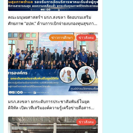
คณะมนุษยศาสตร์ฯ มรภ.สงขลา จัดอบรมเสริม
ศักยภาพ “อปท.” ด้านการเบิกจ่ายงบกองทุนสุขภาพ
ตำบล รองรับการจัดบริการพาหนะรับส่งผู้
ทุพพลภาพเพื่อเข้ารับบริการสาธารณสุข ลดความ
ข่าวการศึกษา
ข่าวสังคม
เหลื่อมล้ำ ยกระดับคุณภาพชีวิตประชาชนอย่าง
ยั่งยืน
มรภ.สงขลา ยกระดับการประชาสัมพันธ์ในยุค
ดิจิทัล เปิดเวทีเสริมองค์ความรู้เครือข่ายสื่อสาร
องค์กร ระดมสมองวางแนวทางการทำงาน ปูทางสู่
การสร้างภาพลักษณ์ที่ดีของมหาวิทยาลัย
ข่าวสังคม