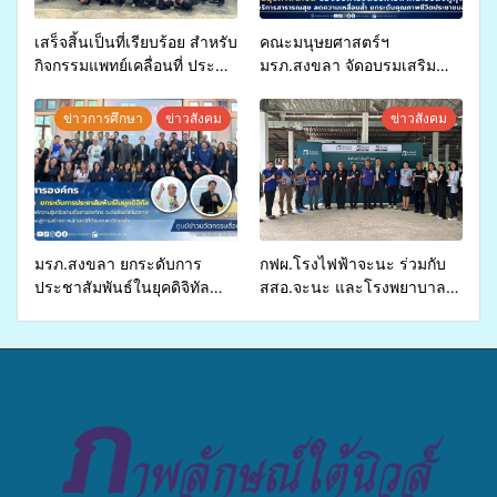
เสร็จสิ้นเป็นที่เรียบร้อย สำหรับ
คณะมนุษยศาสตร์ฯ
กิจกรรมแพทย์เคลื่อนที่ ประจำ
มรภ.สงขลา จัดอบรมเสริม
ปี 2569 เพื่อให้บริการด้าน
ศักยภาพ “อปท.” ด้านการเบิก
สุขภาพแก่ประชาชนในพื้นที่
จ่ายงบกองทุนสุขภาพตำบล
ข่าวการศึกษา
ข่าวสังคม
ข่าวสังคม
อำเภอจะนะ
รองรับการจัดบริการพาหนะรับ
ส่งผู้ทุพพลภาพเพื่อเข้ารับ
บริการสาธารณสุข ลดความ
เหลื่อมล้ำ ยกระดับคุณภาพ
ชีวิตประชาชนอย่างยั่งยืน
มรภ.สงขลา ยกระดับการ
กฟผ.โรงไฟฟ้าจะนะ ร่วมกับ
ประชาสัมพันธ์ในยุคดิจิทัล
สสอ.จะนะ และโรงพยาบาล
เปิดเวทีเสริมองค์ความรู้เครือ
ศิครินทร์ หาดใหญ่ จัดกิจกรรม
ข่ายสื่อสารองค์กร ระดมสมอง
แพทย์เคลื่อนที่ ประจำปี 2569
วางแนวทางการทำงาน ปูทาง
สู่การสร้างภาพลักษณ์ที่ดีของ
มหาวิทยาลัย