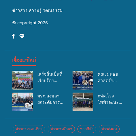
ข่าวสาร ความรู้ วัฒนธรรม
© copyright 2026
เรื่องมาใหม่
เสร็จสิ้นเป็นที่
คณะมนุษย
เรียบร้อย
ศาสตร์ฯ
สำหรับ
มรภ.สงขลา
กิจกรรมแพทย์
จัดอบรมเสริม
มรภ.สงขลา
กฟผ.โรง
เคลื่อนที่
ศักยภาพ
ยกระดับการ
ไฟฟ้าจะนะ
ประจำปี
“อปท.” ด้าน
ประชาสัมพันธ์
ร่วมกับ
2569 เพื่อให้
การเบิกจ่ายงบ
ในยุคดิจิทัล
สสอ.จะนะ
บริการด้าน
กองทุน
เปิดเวทีเสริม
และโรง
สุขภาพแก่
สุขภาพตำบล
องค์ความรู้
พยาบาลศิคริ
ข่าวการท่องเที่ยว
ข่าวการศึกษา
ข่าวกีฬา
ข่าวสังคม
ประชาชนใน
รองรับการจัด
เครือข่าย
นทร์ หาดใหญ่