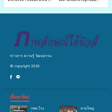
ชัย อ.สทิงพระ จัดอบรม “การ
การเตรียมรับมือการ
เพาะเลี้ยงแหนแดงเป็นอาหาร
เปลี่ยนแปลงสภาพภูมิอากาศ
สัตว์” ทดแทนการใช้ปุ๋ยเคมี
ถ่ายทอดองค์ความรู้ ปลูกฝัง
เพิ่มประสิทธิภาพการผลิต ต่อย
วัฒนธรรมใส่ใจสิ่งแวดล้อม
อดสู่อาชีพเสริมในอนาคต
ข่าวสาร ความรู้ วัฒนธรรม
© copyright 2026
เรื่องมาใหม่
กฟผ.โรง
หาดใหญ่