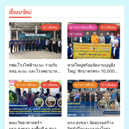
เรื่องมาใหม่
ข่าวสังคม
ข่าวการท่องเที่ยว
ข่าวสังคม
ข่าวเด่น
กฟผ.โรงไฟฟ้าจะนะ ร่วมกับ
หาดใหญ่พร้อมจัดงานบุญยิ่ง
สสอ.จะนะ และโรงพยาบาล
ใหญ่ “ตักบาตรพระ 10,000
ศิครินทร์ หาดใหญ่ จัดกิจกรรม
รูป นานาชาติ เพื่อแม่…เพื่อ
แพทย์เคลื่อนที่ ประจำปี 2569
พ่อ” ปีที่ 23 รวมพลัง
ข่าวการศึกษา
ข่าวสังคม
ข่าวการศึกษา
ข่าวสังคม
พุทธศาสนิกชน 4 ประเทศ
สืบสานประเพณีแห่งศรัทธา
คณะวิทยาศาสตร์ฯ
มรภ.สงขลา จัดอบรมสร้าง
มรภ.สงขลา ลงพื้นที่ ต.สนาม
จิตสำนึกและแรงจูงใจต่อ