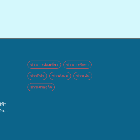
ข่าวการท่องเที่ยว
ข่าวการศึกษา
ข่าวกีฬา
ข่าวสังคม
ข่าวเด่น
ข่าวเศรษฐกิจ
 จัด
ฟ้า
ปท.”
ับ
กจ่าย
 และ
ศิคริ
บล
หญ่
จัด
แพทย์
นะรับ