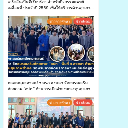
เสร็จสิ้นเป็นที่เรียบร้อย สำหรับกิจกรรมแพทย์
เคลื่อนที่ ประจำปี 2569 เพื่อให้บริการด้านสุขภาพ
แก่ประชาชนในพื้นที่อำเภอจะนะ
ข่าวการศึกษา
ข่าวสังคม
คณะมนุษยศาสตร์ฯ มรภ.สงขลา จัดอบรมเสริม
ศักยภาพ “อปท.” ด้านการเบิกจ่ายงบกองทุนสุขภาพ
ตำบล รองรับการจัดบริการพาหนะรับส่งผู้
ทุพพลภาพเพื่อเข้ารับบริการสาธารณสุข ลดความ
ข่าวการศึกษา
ข่าวสังคม
เหลื่อมล้ำ ยกระดับคุณภาพชีวิตประชาชนอย่าง
ยั่งยืน