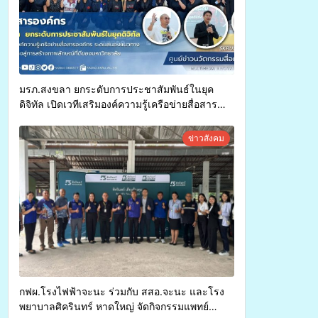
มรภ.สงขลา ยกระดับการประชาสัมพันธ์ในยุค
ดิจิทัล เปิดเวทีเสริมองค์ความรู้เครือข่ายสื่อสาร
องค์กร ระดมสมองวางแนวทางการทำงาน ปูทางสู่
การสร้างภาพลักษณ์ที่ดีของมหาวิทยาลัย
ข่าวสังคม
กฟผ.โรงไฟฟ้าจะนะ ร่วมกับ สสอ.จะนะ และโรง
พยาบาลศิครินทร์ หาดใหญ่ จัดกิจกรรมแพทย์