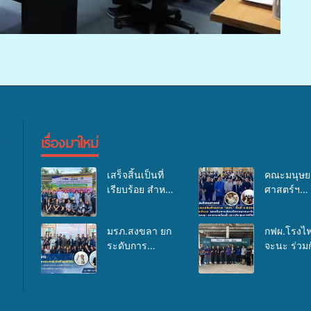
เรื่องมาใหม่
เสร็จสิ้นเป็นที่
คณะมนุษย
เรียบร้อย สำหรับ
ศาสตร์ฯ
กิจกรรมแพทย์
มรภ.สงขลา
เคลื่อนที่ ประจำ
อบรมเสริม
มรภ.สงขลา ยก
กฟผ.โรงไฟ
ปี 2569 เพื่อให้
ศักยภาพ “อ
ระดับการ
จะนะ ร่วมก
บริการด้าน
ด้านการเบิ
ประชาสัมพันธ์
สสอ.จะนะ
สุขภาพแก่
งบกองทุน
ในยุคดิจิทัล เปิด
โรงพยาบาล
ประชาชนใน
สุขภาพตำ
เวทีเสริมองค์
นทร์ หาดใ
พื้นที่อำเภอจะนะ
รองรับการ
ความรู้เครือข่าย
จัดกิจกรรม
บริการพาห