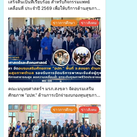
เสร็จสิ้นเป็นที่เรียบร้อย สำหรับกิจกรรมแพทย์
เคลื่อนที่ ประจำปี 2569 เพื่อให้บริการด้านสุขภาพ
แก่ประชาชนในพื้นที่อำเภอจะนะ
ข่าวการศึกษา
ข่าวสังคม
คณะมนุษยศาสตร์ฯ มรภ.สงขลา จัดอบรมเสริม
ศักยภาพ “อปท.” ด้านการเบิกจ่ายงบกองทุนสุขภาพ
ตำบล รองรับการจัดบริการพาหนะรับส่งผู้
ทุพพลภาพเพื่อเข้ารับบริการสาธารณสุข ลดความ
ข่าวการศึกษา
ข่าวสังคม
เหลื่อมล้ำ ยกระดับคุณภาพชีวิตประชาชนอย่าง
ยั่งยืน