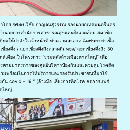
นำโดย รศ.ดร.วิชัย กาญจนสุวรรณ รองนายกเทศมนตรีนคร
ู้อำนวยการสำนักการสาธารณสุขและสิ่งแวดล้อม สมาชิก
ยี่ยมให้กำลังใจเจ้าหน้าที่ ทำความสะอาด ฉีดพ่นยาฆ่าเชื้อ
ยงตึ้ง / แยกเซี่ยงตึ้งถึงตลาดกิมหยง/ แยกเซี่ยงตึ้งถึง 30
ล้เคียง ในโครงการ “รวมพลังล้างเมืองหาดใหญ่” เพื่อ
การตามมาตรการของศูนย์บริหารป้องกันและควบคุมโรคติด
มความพร้อมในการให้บริการและรองรับประชาชนที่มาใช้
งกัน covid – 19 ” (ล้างมือ เลี่ยงการติดโรค ลดการแพร่
ดใหญ่