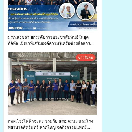
มรภ.สงขลา ยกระดับการประชาสัมพันธ์ในยุค
ดิจิทัล เปิดเวทีเสริมองค์ความรู้เครือข่ายสื่อสาร
องค์กร ระดมสมองวางแนวทางการทำงาน ปูทางสู่
การสร้างภาพลักษณ์ที่ดีของมหาวิทยาลัย
ข่าวสังคม
กฟผ.โรงไฟฟ้าจะนะ ร่วมกับ สสอ.จะนะ และโรง
พยาบาลศิครินทร์ หาดใหญ่ จัดกิจกรรมแพทย์