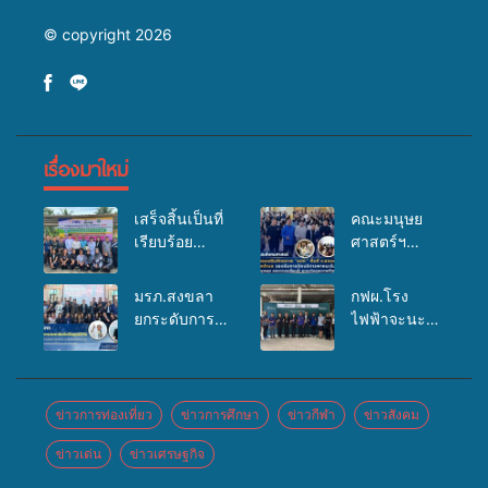
© copyright 2026
เรื่องมาใหม่
เสร็จสิ้นเป็นที่
คณะมนุษย
เรียบร้อย
ศาสตร์ฯ
สำหรับ
มรภ.สงขลา
กิจกรรมแพทย์
จัดอบรมเสริม
มรภ.สงขลา
กฟผ.โรง
เคลื่อนที่
ศักยภาพ
ยกระดับการ
ไฟฟ้าจะนะ
ประจำปี
“อปท.” ด้าน
ประชาสัมพันธ์
ร่วมกับ
2569 เพื่อให้
การเบิกจ่ายงบ
ในยุคดิจิทัล
สสอ.จะนะ
บริการด้าน
กองทุน
เปิดเวทีเสริม
และโรง
สุขภาพแก่
สุขภาพตำบล
องค์ความรู้
พยาบาลศิคริ
ข่าวการท่องเที่ยว
ข่าวการศึกษา
ข่าวกีฬา
ข่าวสังคม
ประชาชนใน
รองรับการจัด
เครือข่าย
นทร์ หาดใหญ่
พื้นที่อำเภอ
บริการพาหนะ
ข่าวเด่น
ข่าวเศรษฐกิจ
สื่อสารองค์กร
จัดกิจกรรม
จะนะ
รับส่งผู้
ระดมสมอง
แพทย์เคลื่อนที่