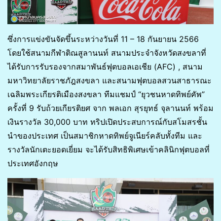
ซึ่งการแข่งขันจัดขึ้นระหว่างวันที่ 11 – 18 กันยายน 2566
โดยใช้สนามกีฬาติณสูลานนท์ สนามประจำจังหวัดสงขลาที่
ได้รับการรับรองจากสมาพันธ์ฟุตบอลเอเชีย (AFC) , สนาม
มหาวิทยาลัยราชภัฎสงขลา และสนามฟุตบอลสวนสาธารณะ
เฉลิมพระเกียรติเมืองสงขลา ทีมแชมป์ “ยุวชนหาดทิพย์คัพ”
ครั้งที่ 9 รับถ้วยเกียรติยศ จาก พลเอก สุรยุทธ์ จุลานนท์ พร้อม
เงินรางวัล 30,000 บาท ทริปเปิดประสบการณ์กับสโมสรชั้น
นำของประเทศ เป็นสมาชิกหาดทิพย์จูเนียร์คลับทั้งทีม และ
รางวัลนักเตะยอดเยี่ยม จะได้รับสิทธิพิเศษเข้าคลินิกฟุตบอลที่
ประเทศอังกฤษ