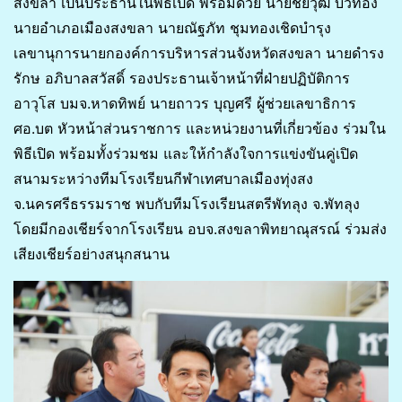
สงขลา เป็นประธานในพิธีเปิด พร้อมด้วย นายชัยวุฒิ บัวทอง
นายอำเภอเมืองสงขลา นายณัฐภัท ชุมทองเชิดบำรุง
เลขานุการนายกองค์การบริหารส่วนจังหวัดสงขลา นายดำรง
รักษ อภิบาลสวัสดิ์ รองประธานเจ้าหน้าที่ฝ่ายปฏิบัติการ
อาวุโส บมจ.หาดทิพย์ นายถาวร บุญศรี ผู้ช่วยเลขาธิการ
ศอ.บต หัวหน้าส่วนราชการ และหน่วยงานที่เกี่ยวข้อง ร่วมใน
พิธีเปิด พร้อมทั้งร่วมชม และให้กำลังใจการแข่งขันคู่เปิด
สนามระหว่างทีมโรงเรียนกีฬาเทศบาลเมืองทุ่งสง
จ.นครศรีธรรมราช พบกับทีมโรงเรียนสตรีพัทลุง จ.พัทลุง
โดยมีกองเชียร์จากโรงเรียน อบจ.สงขลาพิทยาณุสรณ์ ร่วมส่ง
เสียงเชียร์อย่างสนุกสนาน