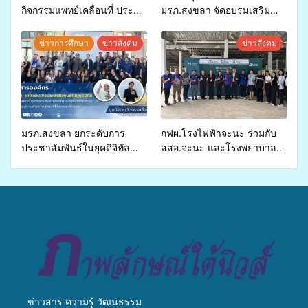
กิจกรรมแพทย์เคลื่อนที่ ประจำ
มรภ.สงขลา จัดอบรมเสริม
ปี 2569 เพื่อให้บริการด้าน
ศักยภาพ “อปท.” ด้านการเบิก
สุขภาพแก่ประชาชนในพื้นที่
จ่ายงบกองทุนสุขภาพตำบล
ข่าวการศึกษา
ข่าวสังคม
ข่าวสังคม
อำเภอจะนะ
รองรับการจัดบริการพาหนะรับ
ส่งผู้ทุพพลภาพเพื่อเข้ารับ
บริการสาธารณสุข ลดความ
เหลื่อมล้ำ ยกระดับคุณภาพ
ชีวิตประชาชนอย่างยั่งยืน
มรภ.สงขลา ยกระดับการ
กฟผ.โรงไฟฟ้าจะนะ ร่วมกับ
ประชาสัมพันธ์ในยุคดิจิทัล
สสอ.จะนะ และโรงพยาบาล
เปิดเวทีเสริมองค์ความรู้เครือ
ศิครินทร์ หาดใหญ่ จัดกิจกรรม
ข่ายสื่อสารองค์กร ระดมสมอง
แพทย์เคลื่อนที่ ประจำปี 2569
วางแนวทางการทำงาน ปูทาง
สู่การสร้างภาพลักษณ์ที่ดีของ
มหาวิทยาลัย
ข่าวสาร ความรู้ วัฒนธรรม