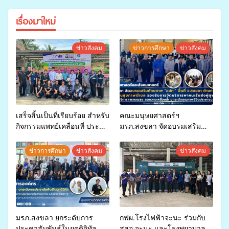
เรื่องมาใหม่
ข่าวสังคม
ข่าวการศึกษา
ข่าวสังคม
เสร็จสิ้นเป็นที่เรียบร้อย สำหรับ
คณะมนุษยศาสตร์ฯ
กิจกรรมแพทย์เคลื่อนที่ ประจำ
มรภ.สงขลา จัดอบรมเสริม
ปี 2569 เพื่อให้บริการด้าน
ศักยภาพ “อปท.” ด้านการเบิก
สุขภาพแก่ประชาชนในพื้นที่
จ่ายงบกองทุนสุขภาพตำบล
ข่าวการศึกษา
ข่าวสังคม
ข่าวสังคม
อำเภอจะนะ
รองรับการจัดบริการพาหนะรับ
ส่งผู้ทุพพลภาพเพื่อเข้ารับ
บริการสาธารณสุข ลดความ
เหลื่อมล้ำ ยกระดับคุณภาพ
ชีวิตประชาชนอย่างยั่งยืน
มรภ.สงขลา ยกระดับการ
กฟผ.โรงไฟฟ้าจะนะ ร่วมกับ
ประชาสัมพันธ์ในยุคดิจิทัล
สสอ.จะนะ และโรงพยาบาล