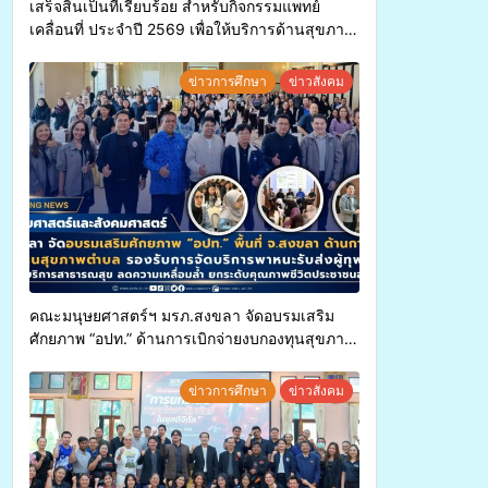
เสร็จสิ้นเป็นที่เรียบร้อย สำหรับกิจกรรมแพทย์
เคลื่อนที่ ประจำปี 2569 เพื่อให้บริการด้านสุขภาพ
แก่ประชาชนในพื้นที่อำเภอจะนะ
ข่าวการศึกษา
ข่าวสังคม
คณะมนุษยศาสตร์ฯ มรภ.สงขลา จัดอบรมเสริม
ศักยภาพ “อปท.” ด้านการเบิกจ่ายงบกองทุนสุขภาพ
ตำบล รองรับการจัดบริการพาหนะรับส่งผู้
ทุพพลภาพเพื่อเข้ารับบริการสาธารณสุข ลดความ
ข่าวการศึกษา
ข่าวสังคม
เหลื่อมล้ำ ยกระดับคุณภาพชีวิตประชาชนอย่าง
ยั่งยืน