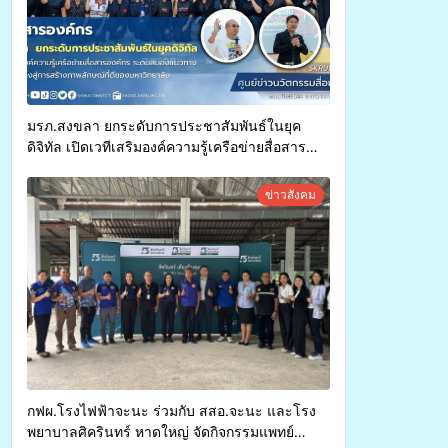
มรภ.สงขลา ยกระดับการประชาสัมพันธ์ในยุค
ดิจิทัล เปิดเวทีเสริมองค์ความรู้เครือข่ายสื่อสาร
องค์กร ระดมสมองวางแนวทางการทำงาน ปูทางสู่
การสร้างภาพลักษณ์ที่ดีของมหาวิทยาลัย
ข่าวสังคม
กฟผ.โรงไฟฟ้าจะนะ ร่วมกับ สสอ.จะนะ และโรง
พยาบาลศิครินทร์ หาดใหญ่ จัดกิจกรรมแพทย์