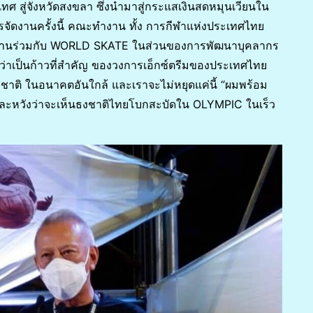
เทศ สู่จังหวัดสงขลา ซึ่งนำมาสู่กระแสเงินสดหมุนเวียนใน
รจัดงานครั้งนี้ คณะทำงาน ทั้ง การกีฬาแห่งประเทศไทย
ำงานร่วมกับ WORLD SKATE ในส่วนของการพัฒนาบุคลากร
ถือว่าเป็นก้าวที่สำคัญ ของวงการเอ็กซ์ตรีมของประเทศไทย
าติ ในอนาคตอันใกล้ และเราจะไม่หยุดแค่นี้ “ผมพร้อม
่และหวังว่าจะเห็นธงชาติไทยโบกสะบัดใน OLYMPIC ในเร็ว