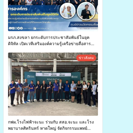
มรภ.สงขลา ยกระดับการประชาสัมพันธ์ในยุค
ดิจิทัล เปิดเวทีเสริมองค์ความรู้เครือข่ายสื่อสาร
องค์กร ระดมสมองวางแนวทางการทำงาน ปูทางสู่
การสร้างภาพลักษณ์ที่ดีของมหาวิทยาลัย
ข่าวสังคม
กฟผ.โรงไฟฟ้าจะนะ ร่วมกับ สสอ.จะนะ และโรง
พยาบาลศิครินทร์ หาดใหญ่ จัดกิจกรรมแพทย์