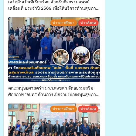
เสร็จสิ้นเป็นที่เรียบร้อย สำหรับกิจกรรมแพทย์
เคลื่อนที่ ประจำปี 2569 เพื่อให้บริการด้านสุขภาพ
แก่ประชาชนในพื้นที่อำเภอจะนะ
ข่าวการศึกษา
ข่าวสังคม
คณะมนุษยศาสตร์ฯ มรภ.สงขลา จัดอบรมเสริม
ศักยภาพ “อปท.” ด้านการเบิกจ่ายงบกองทุนสุขภาพ
ตำบล รองรับการจัดบริการพาหนะรับส่งผู้
ทุพพลภาพเพื่อเข้ารับบริการสาธารณสุข ลดความ
ข่าวการศึกษา
ข่าวสังคม
เหลื่อมล้ำ ยกระดับคุณภาพชีวิตประชาชนอย่าง
ยั่งยืน