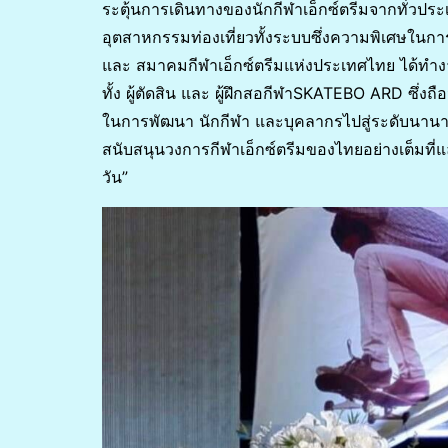
ระตุ้นการเดินทางของนักกีฬาเอ็กซ์ตรีมจากทั่วประ
อุตสาหกรรมท่องเที่ยวทั้งระบบซึ่งความพิเศษในกา
และ สมาคมกีฬาเอ็กซ์ตรีมแห่งประเทศไทย ได้ท
ทั้ง ผู้ตัดสิน และ ผู้ฝึกสอกีฬาSKATEBO ARD ซึ่ง
ในการพัฒนา นักกีฬา และบุคลากรไปสู่ระดับนานาช
สนับสนุนวงการกีฬาเอ็กซ์ตรีมของไทยอย่างเต็มที
วัน”