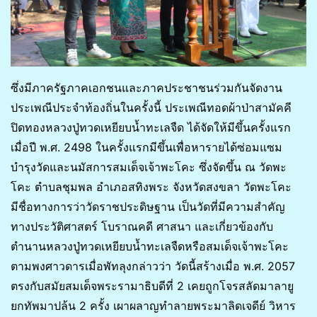
ซึ่งมีภาครัฐภาคเอกชนและภาคประชาชนร่วมกันจัดงาน
ประเพณีประจำท้องถิ่นในครั้งนี้ ประเพณีทอดผ้าป่าสามัคคี
ปิดทองหลวงปู่ทวดเหยียบน้ำทะเลจืด ได้จัดให้มีขึ้นครั้งแรก
เมื่อปี พ.ศ. 2498 ในครั้งแรกมีขึ้นเพื่อหารายได้ซ่อมแซม
บำรุงวัดและนมัสการสมเด็จเจ้าพะโคะ ซึ่งจัดขึ้น ณ วัดพะ
โคะ ตำบลชุมพล อำเภอสทิงพระ จังหวัดสงขลา วัดพะโคะ
มีชื่อทางการว่าวัดราชประดิษฐาน เป็นวัดที่มีความสำคัญ
ทางประวัติศาสตร์ โบราณคดี ศาสนา และเกี่ยวข้องกับ
ตำนานหลวงปู่ทวดเหยียบน้ำทะเลจืดหรือสมเด็จเจ้าพะโคะ
ตามพงศาวดารเมื่อพัทลุงกล่าวว่า วัดนี้สร้างเมื่อ พ.ศ. 2057
ตรงกับสมัยสมเด็จพระรามาธิบดีที่ 2 เคยถูกโจรสลัดมาลายู
ยกทัพมาปล้น 2 ครั้ง เผาผลาญทำลายพระมาลิดเจดีย์ วิหาร