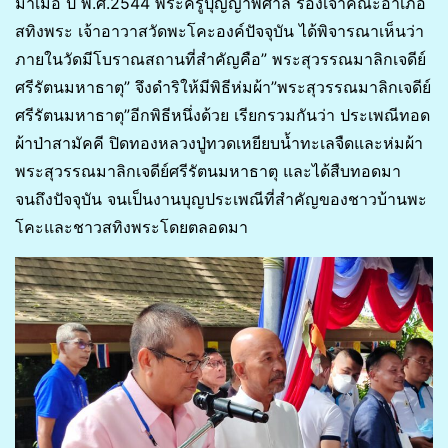
มาเมื่อ ปี พ.ศ.2544 พระครูปุญญาพิศาล รองเจ้าคณะอำเภอ
สทิงพระ เจ้าอาวาสวัดพะโคะองค์ปัจจุบัน ได้พิจารณาเห็นว่า
ภายในวัดมีโบราณสถานที่สำคัญคือ” พระสุวรรณมาลิกเจดีย์
ศรีรัตนมหาธาตุ” จึงดำริให้มีพิธีห่มผ้า”พระสุวรรณมาลิกเจดีย์
ศรีรัตนมหาธาตุ”อีกพิธีหนึ่งด้วย เรียกรวมกันว่า ประเพณีทอด
ผ้าป่าสามัคคี ปิดทองหลวงปู่ทวดเหยียบน้ำทะเลจืดและห่มผ้า
พระสุวรรณมาลิกเจดีย์ศรีรัตนมหาธาตุ และได้สืบทอดมา
จนถึงปัจจุบัน จนเป็นงานบุญประเพณีที่สำคัญของชาวบ้านพะ
โคะและชาวสทิงพระโดยตลอดมา