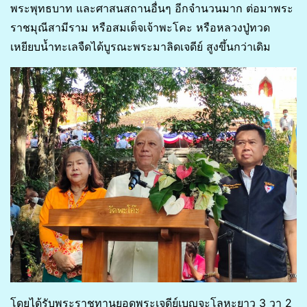
พระพุทธบาท และศาสนสถานอื่นๆ อีกจำนวนมาก ต่อมาพระ
ราชมุณีสามีราม หรือสมเด็จเจ้าพะโคะ หรือหลวงปู่ทวด
เหยียบน้ำทะเลจืดได้บูรณะพระมาลิดเจดีย์ สูงขึ้นกว่าเดิม
โดยได้รับพระราชทานยอดพระเจดีย์เบญจะโลหะยาว 3 วา 2