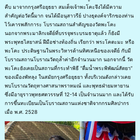
คืบ มาจากกรุงศรีอยุธยา สมเด็จเจ้าพะโคะจึงได้มีความ
สำคัญต่อวัดนี้มาก จนได้มีอนุสาวรีย์ ปางธุดงค์จาริกของท่าน
ไว้เคารพสักการะ โบราณสถานสำคัญของวัดพะโคะ
นอกจากพระมาลิกเจดีย์ที่บรรจุพระบรมธาตุแล้ว ก็ยังมี
พระพุทธไสยาสน์ ฝีมือช่างท้องถิ่น เรียกว่า พระโคตะมะ หรือ
พะโคะ ประดิษฐานในพระวิหารด้านทิศเหนือของเจดีย์ กับมี
โบราณสถานโบราณวัตถุล้ำค่าอีกจำนวนมาก นอกจากนี้ วัด
พะโคะยังเคยเป็นสถานที่กระทำพิธี “ดื่มน้ำพระพิพัฒน์สัตยา”
ของเมืองพัทลุง ในสมัยกรุงศรีอยุธยา ทั้งบริเวณดังกล่าวเคย
พบโบราณวัตถุทางศาสนาพราหมณ์ และพุทธฝ่ายมหายาน
ซึ่งมีอายุราวพุทธศตวรรษที่ 12-14 เป็นจำนวนมาก และได้รับ
การขึ้นทะเบียนเป็นโบราณสถานแห่งชาติจากกรมศิลปากร
เมื่อ พ.ศ. 2528