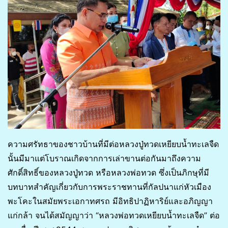
ความศรัทธาของชาวบ้านที่มีต่อหลวงปู่ทวดเหยียบน้ำทะเลจืด
นั้นมีมาแต่โบราณเกิดจากการเล่าขานต่อกันมาถึงความ
ศักดิ์สิทธิ์ของหลวงปู่ทวด หรือหลวงพ่อทวด ซึ่งเป็นภิกษุที่มี
บทบาทสำคัญเกี่ยวกับการพระราชทานที่กัลปนาแก่หัวเมือง
พะโคะในสมัยพระเอกาทศรถ มีอิทธิปาฏิหาริย์และอภิญญา
แก่กล้า จนได้สมัญญาว่า “หลวงพ่อทวดเหยียบน้ำทะเลจืด” ต่อ