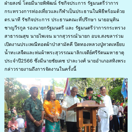
ฝ่ายสงฆ์ โดยมีนายพิพัฒน์ รัชกิจประการ รัฐมนตรีว่าการ
กระทรวงการท่องเที่ยวและกีฬาเป็นประธานในพิธีพร้อมด้วย
ดร.นาที รัชกิจประการ ประธานคณะที่ปรึกษา นายอนุทิน
ชาญวีรกูล รองนายกรัฐมนตรี และ รัฐมนตรีว่าการกระทรวง
สาธารณสุข นายไพเจน มากสุวรรณ์’นายก อบจ.สงขลาร่วม
เปิดงานประเพณีทอดผ้าป่าสามัคคี ปิดทองหลวงปู่ทวดเหยียบ
น้ำทะเลจืดและห่มผ้าพระสุวรรณมาลิกเจดีย์ศรีรัตนมหาธาตุ
ประจำปี2566 ซึ่งมีนายชัยเดช ปาละวงศ์ นายอำเภอสทิงพระ
กล่าวรายงานถึงการจัดงานในครั้งนี้