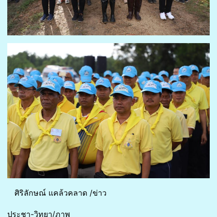
ศิริลักษณ์ แคล้วคลาด /ข่าว
ประชา-วิทยา/ภาพ