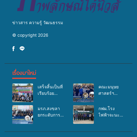
ข่าวสาร ความรู้ วัฒนธรรม
© copyright 2026
เรื่องมาใหม่
เสร็จสิ้นเป็นที่
คณะมนุษย
เรียบร้อย
ศาสตร์ฯ
สำหรับ
มรภ.สงขลา
กิจกรรมแพทย์
จัดอบรมเสริม
มรภ.สงขลา
กฟผ.โรง
เคลื่อนที่
ศักยภาพ
ยกระดับการ
ไฟฟ้าจะนะ
ประจำปี
“อปท.” ด้าน
ประชาสัมพันธ์
ร่วมกับ
2569 เพื่อให้
การเบิกจ่ายงบ
ในยุคดิจิทัล
สสอ.จะนะ
บริการด้าน
กองทุน
เปิดเวทีเสริม
และโรง