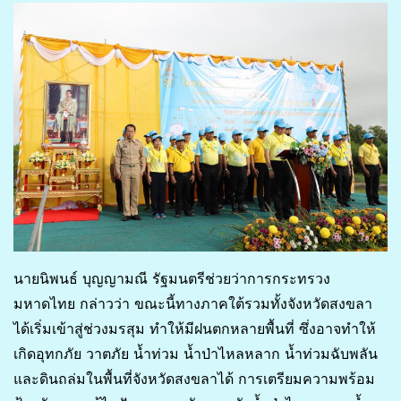
นายนิพนธ์ บุญญามณี รัฐมนตรีช่วยว่าการกระทรวง
มหาดไทย กล่าวว่า ขณะนี้ทางภาคใต้รวมทั้งจังหวัดสงขลา
ได้เริ่มเข้าสู่ช่วงมรสุม ทำให้มีฝนตกหลายพื้นที่ ซึ่งอาจทำให้
เกิดอุทกภัย วาตภัย น้ำท่วม น้ำป่าไหลหลาก น้ำท่วมฉับพลัน
และดินถล่มในพื้นที่จังหวัดสงขลาได้ การเตรียมความพร้อม