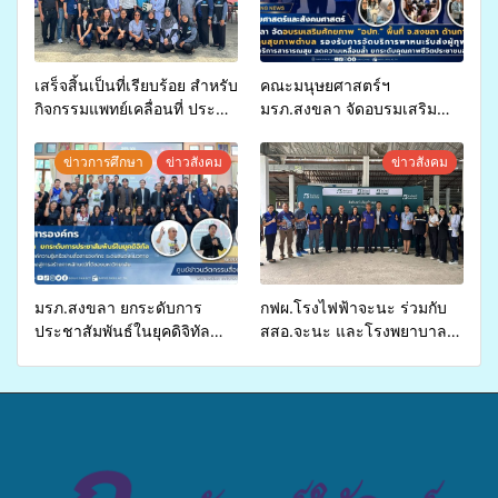
เสร็จสิ้นเป็นที่เรียบร้อย สำหรับ
คณะมนุษยศาสตร์ฯ
กิจกรรมแพทย์เคลื่อนที่ ประจำ
มรภ.สงขลา จัดอบรมเสริม
ปี 2569 เพื่อให้บริการด้าน
ศักยภาพ “อปท.” ด้านการเบิก
สุขภาพแก่ประชาชนในพื้นที่
จ่ายงบกองทุนสุขภาพตำบล
ข่าวการศึกษา
ข่าวสังคม
ข่าวสังคม
อำเภอจะนะ
รองรับการจัดบริการพาหนะรับ
ส่งผู้ทุพพลภาพเพื่อเข้ารับ
บริการสาธารณสุข ลดความ
เหลื่อมล้ำ ยกระดับคุณภาพ
ชีวิตประชาชนอย่างยั่งยืน
มรภ.สงขลา ยกระดับการ
กฟผ.โรงไฟฟ้าจะนะ ร่วมกับ
ประชาสัมพันธ์ในยุคดิจิทัล
สสอ.จะนะ และโรงพยาบาล
เปิดเวทีเสริมองค์ความรู้เครือ
ศิครินทร์ หาดใหญ่ จัดกิจกรรม
ข่ายสื่อสารองค์กร ระดมสมอง
แพทย์เคลื่อนที่ ประจำปี 2569
วางแนวทางการทำงาน ปูทาง
สู่การสร้างภาพลักษณ์ที่ดีของ
มหาวิทยาลัย