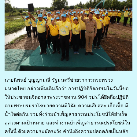
นายนิพนธ์ บุญญามณี รัฐมนตรีช่วยว่าการกระทรวง
มหาดไทย กล่าวเพิ่มเติมอีกว่า การปฏิบัติกิจกรรมในวันนี้ขอ
ให้ประชาชนจิตอาสาพระราชทาน 904 วปร.ได้ยึดถือปฏิบัติ
ตามพระบรมราโชบายความมีวินัย ความเสียสละ เอื้อเฟื้อ มี
น้ำใจต่อกัน รวมทั้งร่วมบำเพ็ญสาธารณประโยชน์ให้สำเร็จ
ลุล่วงตามเป้าหมาย และทำงานบำเพ็ญสาธารณประโยชน์ใน
ครั้งนี้ ด้วยความระมัดระวัง คำนึงถึงความปลอดภัยเป็นหลัก