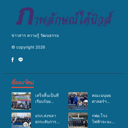
มหาวิทยาลัย
ข่าวสาร ความรู้ วัฒนธรรม
© copyright 2026
เรื่องมาใหม่
เสร็จสิ้นเป็นที่
คณะมนุษย
เรียบร้อย
ศาสตร์ฯ
สำหรับ
มรภ.สงขลา
กิจกรรมแพทย์
จัดอบรมเสริม
มรภ.สงขลา
กฟผ.โรง
เคลื่อนที่
ศักยภาพ
ยกระดับการ
ไฟฟ้าจะนะ
ประจำปี
“อปท.” ด้าน
ประชาสัมพันธ์
ร่วมกับ