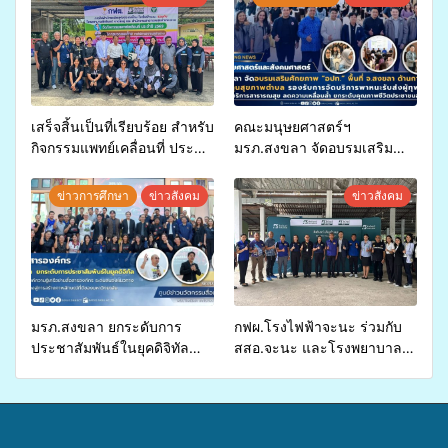
เสร็จสิ้นเป็นที่เรียบร้อย สำหรับ
คณะมนุษยศาสตร์ฯ
กิจกรรมแพทย์เคลื่อนที่ ประจำ
มรภ.สงขลา จัดอบรมเสริม
ปี 2569 เพื่อให้บริการด้าน
ศักยภาพ “อปท.” ด้านการเบิก
สุขภาพแก่ประชาชนในพื้นที่
จ่ายงบกองทุนสุขภาพตำบล
ข่าวการศึกษา
ข่าวสังคม
ข่าวสังคม
อำเภอจะนะ
รองรับการจัดบริการพาหนะรับ
ส่งผู้ทุพพลภาพเพื่อเข้ารับ
บริการสาธารณสุข ลดความ
เหลื่อมล้ำ ยกระดับคุณภาพ
ชีวิตประชาชนอย่างยั่งยืน
มรภ.สงขลา ยกระดับการ
กฟผ.โรงไฟฟ้าจะนะ ร่วมกับ
ประชาสัมพันธ์ในยุคดิจิทัล
สสอ.จะนะ และโรงพยาบาล
เปิดเวทีเสริมองค์ความรู้เครือ
ศิครินทร์ หาดใหญ่ จัดกิจกรรม
ข่ายสื่อสารองค์กร ระดมสมอง
แพทย์เคลื่อนที่ ประจำปี 2569
วางแนวทางการทำงาน ปูทาง
สู่การสร้างภาพลักษณ์ที่ดีของ