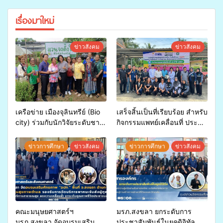
เรื่องมาใหม่
ข่าวสังคม
ข่าวสังคม
เครือข่าย เมืองจุลินทรีย์ (Bio
เสร็จสิ้นเป็นที่เรียบร้อย สำหรับ
city) ร่วมกับนักวิจัยระดับชาติ
กิจกรรมแพทย์เคลื่อนที่ ประจำ
ขยายความรู้สู่ชุมชน”การใช้
ปี 2569 เพื่อให้บริการด้าน
ประโยชน์จากสาหร่ายและ
สุขภาพแก่ประชาชนในพื้นที่
ข่าวการศึกษา
ข่าวสังคม
ข่าวการศึกษา
ข่าวสังคม
เห็ดไมคอร์ไรซาสำหรับปลูกไม้
อำเภอจะนะ
มีค่า-พืชเศรษฐกิจ”
คณะมนุษยศาสตร์ฯ
มรภ.สงขลา ยกระดับการ
มรภ.สงขลา จัดอบรมเสริม
ประชาสัมพันธ์ในยุคดิจิทัล