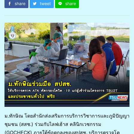
share
tweet
share
ม.ทักษิณ โดยสำนักส่งเสริมการบริการวิชาการและภูมิปัญญา
ชุมชน (สสช.) ร่วมกับไลฟเฮ้าส​ คลินิก​เวชกรรม
(GOCHECK)​ ภายใต้ข้อตกลงของสปสช. บริการตรวจ​โค