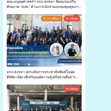
คณะมนุษยศาสตร์ฯ มรภ.สงขลา จัดอบรมเสริม
ศักยภาพ “อปท.” ด้านการเบิกจ่ายงบกองทุนสุขภาพ
ตำบล รองรับการจัดบริการพาหนะรับส่งผู้
ทุพพลภาพเพื่อเข้ารับบริการสาธารณสุข ลดความ
ข่าวการศึกษา
ข่าวสังคม
เหลื่อมล้ำ ยกระดับคุณภาพชีวิตประชาชนอย่าง
ยั่งยืน
มรภ.สงขลา ยกระดับการประชาสัมพันธ์ในยุค
ดิจิทัล เปิดเวทีเสริมองค์ความรู้เครือข่ายสื่อสาร
องค์กร ระดมสมองวางแนวทางการทำงาน ปูทางสู่
การสร้างภาพลักษณ์ที่ดีของมหาวิทยาลัย
ข่าวสังคม