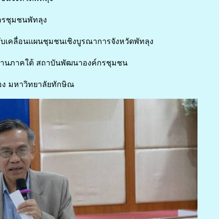
ชุมชนพัทลุง
่อนแผนชุมชนเชิงบูรณาการจังหวัดพัทลุง
านภาคใต้ สถาบันพัฒนาองค์กรชุมชน
มหาวิทยาลัยทักษิณ