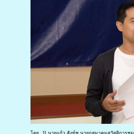
โดย…1) นายแก้ว สังข์ชู นายกสมาคมสวัสดิการชุม