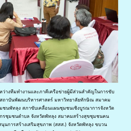
ะหว่างทีมทำงานและภาคีเครือข่ายผู้มีส่วนสำคัญในการขับ
แก่ สถาบันพัฒนบริหารศาสตร์ มหาวิทยาลัยทักษิณ สมาคม
มชนพัทลุง สภาขับเคลื่อนแผนชุมชนเชิงบูรณาการจังหวัด
์กรชุมชนตำบล จังหวัดพัทลุง สมาคมสร้างสุขชุมชนคน
นุนการสร้างเสริมสุขภาพ (สสส.) จังหวัดพัทลุง ขบวน