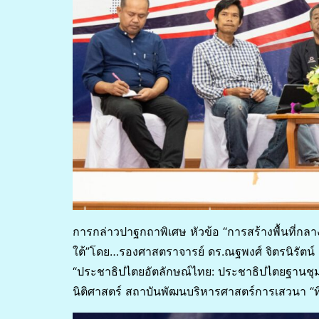
การกล่าวปาฐกถาพิเศษ หัวข้อ “การสร้างพื้นที่ก
ใต้”โดย…รองศาสตราจารย์ ดร.ณฐพงศ์ จิตรนิรัตน์
“ประชาธิปไตยอัตลักษณ์ไทย: ประชาธิปไตยฐานชุ
นิติศาสตร์ สถาบันพัฒนบริหารศาสตร์การเสวนา “