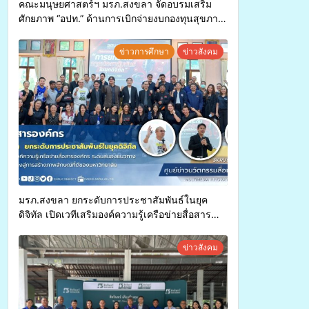
คณะมนุษยศาสตร์ฯ มรภ.สงขลา จัดอบรมเสริม
ศักยภาพ “อปท.” ด้านการเบิกจ่ายงบกองทุนสุขภาพ
ตำบล รองรับการจัดบริการพาหนะรับส่งผู้
ทุพพลภาพเพื่อเข้ารับบริการสาธารณสุข ลดความ
ข่าวการศึกษา
ข่าวสังคม
เหลื่อมล้ำ ยกระดับคุณภาพชีวิตประชาชนอย่าง
ยั่งยืน
มรภ.สงขลา ยกระดับการประชาสัมพันธ์ในยุค
ดิจิทัล เปิดเวทีเสริมองค์ความรู้เครือข่ายสื่อสาร
องค์กร ระดมสมองวางแนวทางการทำงาน ปูทางสู่
การสร้างภาพลักษณ์ที่ดีของมหาวิทยาลัย
ข่าวสังคม