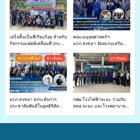
เสร็จสิ้นเป็นที่เรียบร้อย สำหรับ
คณะมนุษยศาสตร์ฯ
กิจกรรมแพทย์เคลื่อนที่ ประจำ
มรภ.สงขลา จัดอบรมเสริม
ปี 2569 เพื่อให้บริการด้าน
ศักยภาพ “อปท.” ด้านการเบิก
สุขภาพแก่ประชาชนในพื้นที่
จ่ายงบกองทุนสุขภาพตำบล
ข่าวการศึกษา
ข่าวสังคม
ข่าวสังคม
อำเภอจะนะ
รองรับการจัดบริการพาหนะรับ
ส่งผู้ทุพพลภาพเพื่อเข้ารับ
บริการสาธารณสุข ลดความ
เหลื่อมล้ำ ยกระดับคุณภาพ
ชีวิตประชาชนอย่างยั่งยืน
มรภ.สงขลา ยกระดับการ
กฟผ.โรงไฟฟ้าจะนะ ร่วมกับ
ประชาสัมพันธ์ในยุคดิจิทัล
สสอ.จะนะ และโรงพยาบาล
เปิดเวทีเสริมองค์ความรู้เครือ
ศิครินทร์ หาดใหญ่ จัดกิจกรรม
ข่ายสื่อสารองค์กร ระดมสมอง
แพทย์เคลื่อนที่ ประจำปี 2569
วางแนวทางการทำงาน ปูทาง
สู่การสร้างภาพลักษณ์ที่ดีของ
มหาวิทยาลัย