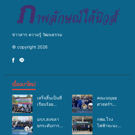
ข่าวสาร ความรู้ วัฒนธรรม
© copyright 2026
เรื่องมาใหม่
เสร็จสิ้นเป็นที่
คณะมนุษย
เรียบร้อย
ศาสตร์ฯ
สำหรับ
มรภ.สงขลา
กิจกรรมแพทย์
จัดอบรมเสริม
มรภ.สงขลา
กฟผ.โรง
เคลื่อนที่
ศักยภาพ
ยกระดับการ
ไฟฟ้าจะนะ
ประจำปี
“อปท.” ด้าน
ประชาสัมพันธ์
ร่วมกับ