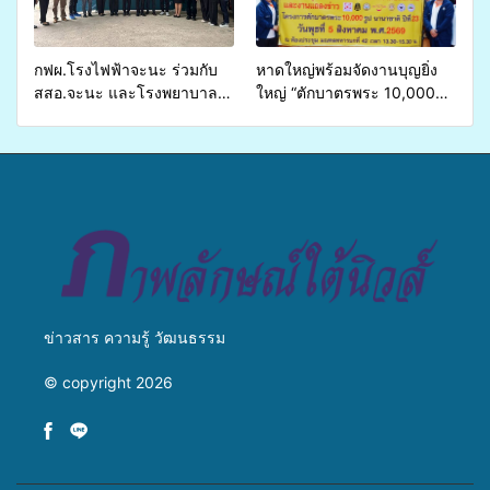
เหลื่อมล้ำ ยกระดับคุณภาพ
ชีวิตประชาชนอย่างยั่งยืน
กฟผ.โรงไฟฟ้าจะนะ ร่วมกับ
หาดใหญ่พร้อมจัดงานบุญยิ่ง
สสอ.จะนะ และโรงพยาบาล
ใหญ่ “ตักบาตรพระ 10,000
ศิครินทร์ หาดใหญ่ จัดกิจกรรม
รูป นานาชาติ เพื่อแม่…เพื่อ
แพทย์เคลื่อนที่ ประจำปี 2569
พ่อ” ปีที่ 23 รวมพลัง
พุทธศาสนิกชน 4 ประเทศ
สืบสานประเพณีแห่งศรัทธา
ข่าวสาร ความรู้ วัฒนธรรม
© copyright 2026