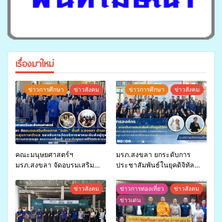
เรื่องมาใหม่
ข่าวการศึกษา
ข่าวสังคม
ข่าวการศึกษา
ข่าวสังคม
คณะมนุษยศาสตร์ฯ
มรภ.สงขลา ยกระดับการ
มรภ.สงขลา จัดอบรมเสริม
ประชาสัมพันธ์ในยุคดิจิทัล
ศักยภาพ “อปท.” ด้านการเบิก
เปิดเวทีเสริมองค์ความรู้เครือ
จ่ายงบกองทุนสุขภาพตำบล
ข่ายสื่อสารองค์กร ระดมสมอง
ข่าวสังคม
ข่าวการท่องเที่ยว
ข่าวสังคม
รองรับการจัดบริการพาหนะรับ
วางแนวทางการทำงาน ปูทาง
ข่าวเด่น
ส่งผู้ทุพพลภาพเพื่อเข้ารับ
สู่การสร้างภาพลักษณ์ที่ดีของ
บริการสาธารณสุข ลดความ
มหาวิทยาลัย