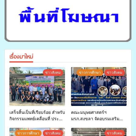
เรื่องมาใหม่
ข่าวสังคม
ข่าวการศึกษา
ข่าวสังคม
เสร็จสิ้นเป็นที่เรียบร้อย สำหรับ
คณะมนุษยศาสตร์ฯ
กิจกรรมแพทย์เคลื่อนที่ ประจำ
มรภ.สงขลา จัดอบรมเสริม
ปี 2569 เพื่อให้บริการด้าน
ศักยภาพ “อปท.” ด้านการเบิก
สุขภาพแก่ประชาชนในพื้นที่
จ่ายงบกองทุนสุขภาพตำบล
ข่าวการศึกษา
ข่าวสังคม
ข่าวสังคม