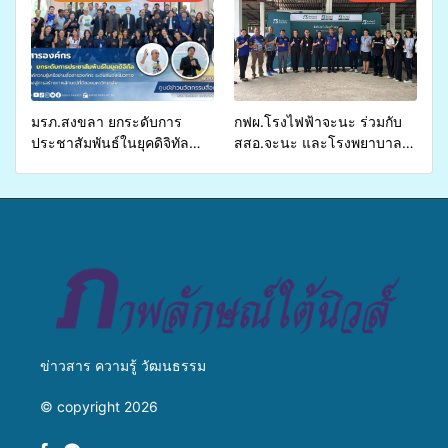
อำเภอจะนะ
รองรับการจัดบริการพาหนะรับ
ส่งผู้ทุพพลภาพเพื่อเข้ารับ
บริการสาธารณสุข ลดความ
เหลื่อมล้ำ ยกระดับคุณภาพ
ชีวิตประชาชนอย่างยั่งยืน
มรภ.สงขลา ยกระดับการ
กฟผ.โรงไฟฟ้าจะนะ ร่วมกับ
ประชาสัมพันธ์ในยุคดิจิทัล
สสอ.จะนะ และโรงพยาบาล
เปิดเวทีเสริมองค์ความรู้เครือ
ศิครินทร์ หาดใหญ่ จัดกิจกรรม
ข่ายสื่อสารองค์กร ระดมสมอง
แพทย์เคลื่อนที่ ประจำปี 2569
วางแนวทางการทำงาน ปูทาง
สู่การสร้างภาพลักษณ์ที่ดีของ
มหาวิทยาลัย
ข่าวสาร ความรู้ วัฒนธรรม
© copyright 2026