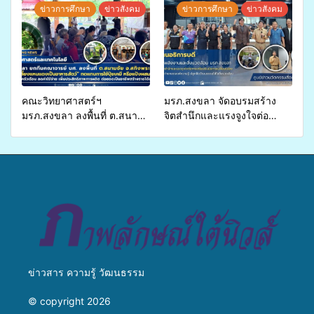
แพทย์เคลื่อนที่ ประจำปี 2569
พ่อ” ปีที่ 23 รวมพลัง
ข่าวการศึกษา
ข่าวสังคม
ข่าวการศึกษา
ข่าวสังคม
พุทธศาสนิกชน 4 ประเทศ
สืบสานประเพณีแห่งศรัทธา
คณะวิทยาศาสตร์ฯ
มรภ.สงขลา จัดอบรมสร้าง
มรภ.สงขลา ลงพื้นที่ ต.สนาม
จิตสำนึกและแรงจูงใจต่อ
ชัย อ.สทิงพระ จัดอบรม “การ
การเตรียมรับมือการ
เพาะเลี้ยงแหนแดงเป็นอาหาร
เปลี่ยนแปลงสภาพภูมิอากาศ
สัตว์” ทดแทนการใช้ปุ๋ยเคมี
ถ่ายทอดองค์ความรู้ ปลูกฝัง
เพิ่มประสิทธิภาพการผลิต ต่อย
วัฒนธรรมใส่ใจสิ่งแวดล้อม
อดสู่อาชีพเสริมในอนาคต
ข่าวสาร ความรู้ วัฒนธรรม
© copyright 2026