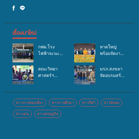
เรื่องมาใหม่
กฟผ.โรง
หาดใหญ่
ไฟฟ้าจะนะ
พร้อมจัดงาน
ร่วมกับ
บุญยิ่งใหญ่
สสอ.จะนะ
“ตักบาตรพระ
คณะวิทยา
มรภ.สงขลา
และโรง
10,000 รูป
ศาสตร์ฯ
จัดอบรมสร้าง
พยาบาลศิคริ
นานาชาติ
มรภ.สงขลา
จิตสำนึกและ
นทร์ หาดใหญ่
เพื่อแม่…เพื่อ
ลงพื้นที่
แรงจูงใจต่อ
จัดกิจกรรม
พ่อ” ปีที่ 23
ต.สนามชัย
การเตรียม
แพทย์เคลื่อนที่
รวมพลัง
อ.สทิงพระ จัด
รับมือการ
ข่าวการท่องเที่ยว
ข่าวการศึกษา
ข่าวกีฬา
ข่าวสังคม
ประจำปี
พุทธศาสนิกชน
อบรม “การ
เปลี่ยนแปลง
2569
4 ประเทศ
ข่าวเด่น
ข่าวเศรษฐกิจ
เพาะเลี้ยง
สภาพภูมิ
สืบสาน
แหนแดงเป็น
อากาศ
ประเพณีแห่ง
อาหารสัตว์”
ถ่ายทอดองค์
ศรัทธา
ทดแทนการ
ความรู้ ปลูก