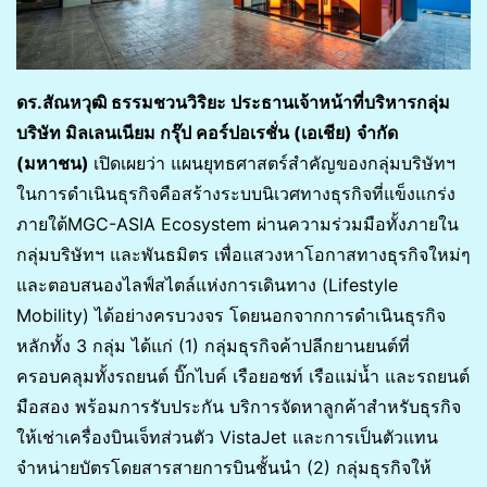
ดร.สัณหวุฒิ ธรรมชวนวิริยะ ประธานเจ้าหน้าที่บริหารกลุ่ม
บริษัท มิลเลนเนียม กรุ๊ป คอร์ปอเรชั่น (เอเชีย) จำกัด
(มหาชน)
เปิดเผยว่า แผนยุทธศาสตร์สำคัญของกลุ่มบริษัทฯ
ในการดำเนินธุรกิจคือสร้างระบบนิเวศทางธุรกิจที่แข็งแกร่ง
ภายใต้MGC-ASIA Ecosystem ผ่านความร่วมมือทั้งภายใน
กลุ่มบริษัทฯ และพันธมิตร เพื่อแสวงหาโอกาสทางธุรกิจใหม่ๆ
และตอบสนองไลฟ์สไตล์แห่งการเดินทาง (Lifestyle
Mobility) ได้อย่างครบวงจร โดยนอกจากการดำเนินธุรกิจ
หลักทั้ง 3 กลุ่ม ได้แก่ (1) กลุ่มธุรกิจค้าปลีกยานยนต์ที่
ครอบคลุมทั้งรถยนต์ บิ๊กไบค์ เรือยอชท์ เรือแม่น้ำ และรถยนต์
มือสอง พร้อมการรับประกัน บริการจัดหาลูกค้าสำหรับธุรกิจ
ให้เช่าเครื่องบินเจ็ทส่วนตัว VistaJet และการเป็นตัวแทน
จำหน่ายบัตรโดยสารสายการบินชั้นนำ (2) กลุ่มธุรกิจให้