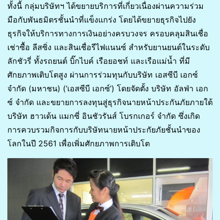
ทั้งนี้ กลุ่มบริษัทฯ ได้ขยายบริการที่เกี่ยวเนื่องผ่านความร่วม
มือกับพันธมิตรชั้นนำที่แข็งแกร่ง โดยได้ขยายธุรกิจไปยัง
ธุรกิจให้บริการทางการเงินอย่างครบวงจร ครอบคลุมสินเชื่อ
เช่าซื้อ ลีสซิ่ง และสินเชื่อรีไฟแนนซ์ สำหรับยานยนต์ในระดับ
ลักชัวรี่ ทั้งรถยนต์ บิ๊กไบค์ เรือยอชท์ และเรือแม่น้ำ ที่มี
ศักยภาพเติบโตสูง ผ่านการร่วมทุนกับบริษัท เอสซีบี เอกซ์
จำกัด (มหาชน) (‘เอสซีบี เอกซ์’) โดยจัดตั้ง บริษัท อัลฟ่า เอก
ซ์ จำกัด และขยายการลงทุนสู่ธุรกิจนายหน้าประกันภัยภายใต้
บริษัท ฮาวเด้น แมกซี่ อินชัวรันส์ โบรกเกอร์ จำกัด ซึ่งเกิด
การควบรวมกิจการกับบริษัทนายหน้าประกัยภัยชั้นนำของ
โลกในปี 2561 เพื่อเพิ่มศักยภาพการเติบโต