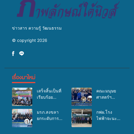
ข่าวสาร ความรู้ วัฒนธรรม
© copyright 2026
เรื่องมาใหม่
เสร็จสิ้นเป็นที่
คณะมนุษย
เรียบร้อย
ศาสตร์ฯ
สำหรับ
มรภ.สงขลา
กิจกรรมแพทย์
จัดอบรมเสริม
มรภ.สงขลา
กฟผ.โรง
เคลื่อนที่
ศักยภาพ
ยกระดับการ
ไฟฟ้าจะนะ
ประจำปี
“อปท.” ด้าน
ประชาสัมพันธ์
ร่วมกับ
2569 เพื่อให้
การเบิกจ่ายงบ
ในยุคดิจิทัล
สสอ.จะนะ