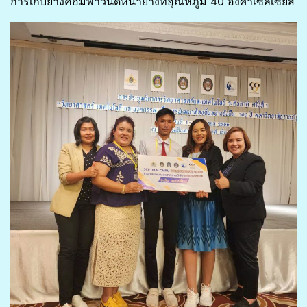
การเก็บยางคอมพาวนด์หน้ายางที่อุณหภูมิ 40 องศาเซลเซียส