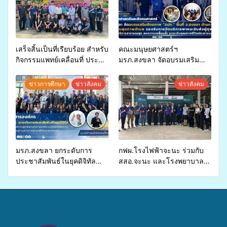
เสร็จสิ้นเป็นที่เรียบร้อย สำหรับ
คณะมนุษยศาสตร์ฯ
กิจกรรมแพทย์เคลื่อนที่ ประจำ
มรภ.สงขลา จัดอบรมเสริม
ปี 2569 เพื่อให้บริการด้าน
ศักยภาพ “อปท.” ด้านการเบิก
สุขภาพแก่ประชาชนในพื้นที่
จ่ายงบกองทุนสุขภาพตำบล
ข่าวการศึกษา
ข่าวสังคม
ข่าวสังคม
อำเภอจะนะ
รองรับการจัดบริการพาหนะรับ
ส่งผู้ทุพพลภาพเพื่อเข้ารับ
บริการสาธารณสุข ลดความ
เหลื่อมล้ำ ยกระดับคุณภาพ
ชีวิตประชาชนอย่างยั่งยืน
มรภ.สงขลา ยกระดับการ
กฟผ.โรงไฟฟ้าจะนะ ร่วมกับ
ประชาสัมพันธ์ในยุคดิจิทัล
สสอ.จะนะ และโรงพยาบาล
เปิดเวทีเสริมองค์ความรู้เครือ
ศิครินทร์ หาดใหญ่ จัดกิจกรรม
ข่ายสื่อสารองค์กร ระดมสมอง
แพทย์เคลื่อนที่ ประจำปี 2569
วางแนวทางการทำงาน ปูทาง
สู่การสร้างภาพลักษณ์ที่ดีของ
มหาวิทยาลัย