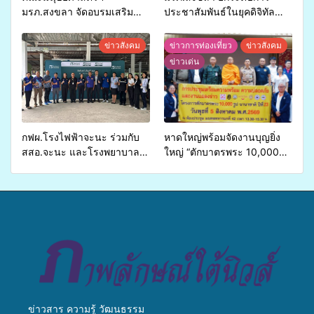
มรภ.สงขลา จัดอบรมเสริม
ประชาสัมพันธ์ในยุคดิจิทัล
ศักยภาพ “อปท.” ด้านการเบิก
เปิดเวทีเสริมองค์ความรู้เครือ
จ่ายงบกองทุนสุขภาพตำบล
ข่ายสื่อสารองค์กร ระดมสมอง
ข่าวสังคม
ข่าวการท่องเที่ยว
ข่าวสังคม
รองรับการจัดบริการพาหนะรับ
วางแนวทางการทำงาน ปูทาง
ข่าวเด่น
ส่งผู้ทุพพลภาพเพื่อเข้ารับ
สู่การสร้างภาพลักษณ์ที่ดีของ
บริการสาธารณสุข ลดความ
มหาวิทยาลัย
เหลื่อมล้ำ ยกระดับคุณภาพ
ชีวิตประชาชนอย่างยั่งยืน
กฟผ.โรงไฟฟ้าจะนะ ร่วมกับ
หาดใหญ่พร้อมจัดงานบุญยิ่ง
สสอ.จะนะ และโรงพยาบาล
ใหญ่ “ตักบาตรพระ 10,000
ศิครินทร์ หาดใหญ่ จัดกิจกรรม
รูป นานาชาติ เพื่อแม่…เพื่อ
แพทย์เคลื่อนที่ ประจำปี 2569
พ่อ” ปีที่ 23 รวมพลัง
พุทธศาสนิกชน 4 ประเทศ
สืบสานประเพณีแห่งศรัทธา
ข่าวสาร ความรู้ วัฒนธรรม