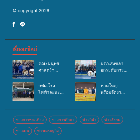
© copyright 2026
เรื่องมาใหม่
คณะมนุษย
มรภ.สงขลา
ศาสตร์ฯ
ยกระดับการ
มรภ.สงขลา
ประชาสัมพันธ์
จัดอบรมเสริม
ในยุคดิจิทัล
กฟผ.โรง
หาดใหญ่
ศักยภาพ
เปิดเวทีเสริม
ไฟฟ้าจะนะ
พร้อมจัดงาน
“อปท.” ด้าน
องค์ความรู้
ร่วมกับ
บุญยิ่งใหญ่
การเบิกจ่ายงบ
เครือข่าย
สสอ.จะนะ
“ตักบาตรพระ
กองทุน
สื่อสารองค์กร
และโรง
10,000 รูป
สุขภาพตำบล
ระดมสมอง
พยาบาลศิคริ
นานาชาติ
ข่าวการท่องเที่ยว
ข่าวการศึกษา
ข่าวกีฬา
ข่าวสังคม
รองรับการจัด
วางแนวทาง
นทร์ หาดใหญ่
เพื่อแม่…เพื่อ
บริการพาหนะ
การทำงาน ปู
ข่าวเด่น
ข่าวเศรษฐกิจ
จัดกิจกรรม
พ่อ” ปีที่ 23
รับส่งผู้
ทางสู่การ
แพทย์เคลื่อนที่
รวมพลัง