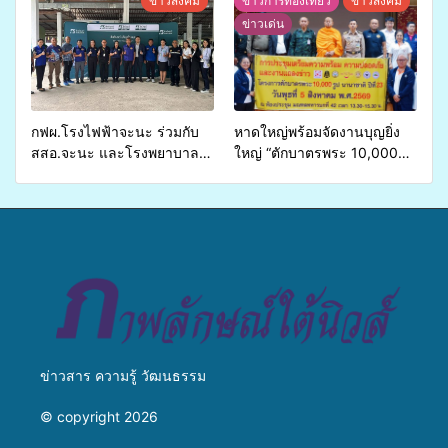
ข่าวสังคม
ข่าวการท่องเที่ยว
ข่าวสังคม
รองรับการจัดบริการพาหนะรับ
วางแนวทางการทำงาน ปูทาง
ข่าวเด่น
ส่งผู้ทุพพลภาพเพื่อเข้ารับ
สู่การสร้างภาพลักษณ์ที่ดีของ
บริการสาธารณสุข ลดความ
มหาวิทยาลัย
เหลื่อมล้ำ ยกระดับคุณภาพ
ชีวิตประชาชนอย่างยั่งยืน
กฟผ.โรงไฟฟ้าจะนะ ร่วมกับ
หาดใหญ่พร้อมจัดงานบุญยิ่ง
สสอ.จะนะ และโรงพยาบาล
ใหญ่ “ตักบาตรพระ 10,000
ศิครินทร์ หาดใหญ่ จัดกิจกรรม
รูป นานาชาติ เพื่อแม่…เพื่อ
แพทย์เคลื่อนที่ ประจำปี 2569
พ่อ” ปีที่ 23 รวมพลัง
พุทธศาสนิกชน 4 ประเทศ
สืบสานประเพณีแห่งศรัทธา
ข่าวสาร ความรู้ วัฒนธรรม
© copyright 2026