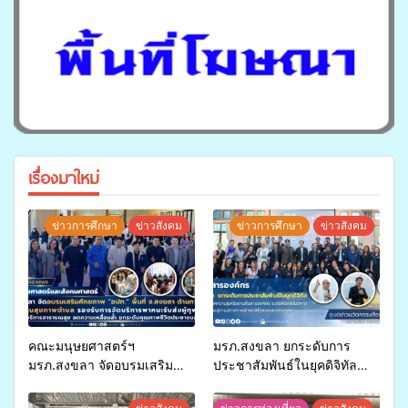
เรื่องมาใหม่
ข่าวการศึกษา
ข่าวสังคม
ข่าวการศึกษา
ข่าวสังคม
คณะมนุษยศาสตร์ฯ
มรภ.สงขลา ยกระดับการ
มรภ.สงขลา จัดอบรมเสริม
ประชาสัมพันธ์ในยุคดิจิทัล
ศักยภาพ “อปท.” ด้านการเบิก
เปิดเวทีเสริมองค์ความรู้เครือ
จ่ายงบกองทุนสุขภาพตำบล
ข่ายสื่อสารองค์กร ระดมสมอง