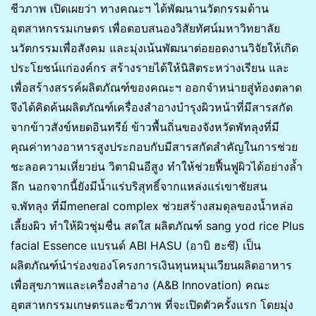
ชีวภาพ เปิดเผยว่า ทางคณะฯ ได้พัฒนานวัตกรรมด้าน
อุตสาหกรรมเกษตร เพื่อตอบสนองวิสัยทัศน์มหาวิทยาลัย
นวัตกรรมเพื่อสังคม และมุ่งเน้นพัฒนาต่อยอดงานวิจัยให้เกิด
ประโยชน์แก่องค์กร สร้างรายได้ให้นิสิตระหว่างเรียน และ
เพื่อสร้างสรรค์ผลิตภัณฑ์ของคณะฯ ออกจำหน่ายสู่ท้องตลาด
จึงได้คิดค้นผลิตภัณฑ์เครื่องสำอางบำรุงผิวหน้าที่มีสารสกัด
จากข้าวสังข์หยดอินทรีย์ ข้าวพื้นถิ่นของจังหวัดพัทลุงที่มี
คุณค่าทางอาหารสูงประกอบกับมีสารสกัดสำคัญในการช่วย
ชะลอความเหี่ยวย่น วิตามินอีสูง ทำให้ช่วยฟื้นฟูผิวได้อย่างล้ำ
ลึก นอกจากนี้ยังมีน้ำแร่บริสุทธิ์จากแหล่งแร่เขาชัยสน
จ.พัทลุง ที่มีmeneral complex ช่วยสร้างสมดุลของน้ำหล่อ
เลี้ยงผิว ทำให้ผิวชุ่มชื่น สดใส ผลิตภัณฑ์ sang yod rice Plus
facial Essence แบรนด์ ABI HASU (อาบิ ฮะซึ) เป็น
ผลิตภัณฑ์นำร่องของโครงการเงินทุนหมุนเวียนผลิตอาหาร
เพื่อสุขภาพและเครื่องสำอาง (A&B Innovation) คณะ
อุตสาหกรรมเกษตรและชีวภาพ ที่จะเปิดตัวครั้งแรก โดยมุ่ง