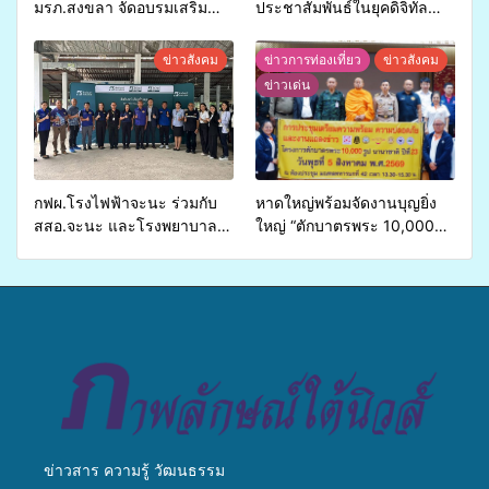
มรภ.สงขลา จัดอบรมเสริม
ประชาสัมพันธ์ในยุคดิจิทัล
ศักยภาพ “อปท.” ด้านการเบิก
เปิดเวทีเสริมองค์ความรู้เครือ
จ่ายงบกองทุนสุขภาพตำบล
ข่ายสื่อสารองค์กร ระดมสมอง
ข่าวสังคม
ข่าวการท่องเที่ยว
ข่าวสังคม
รองรับการจัดบริการพาหนะรับ
วางแนวทางการทำงาน ปูทาง
ข่าวเด่น
ส่งผู้ทุพพลภาพเพื่อเข้ารับ
สู่การสร้างภาพลักษณ์ที่ดีของ
บริการสาธารณสุข ลดความ
มหาวิทยาลัย
เหลื่อมล้ำ ยกระดับคุณภาพ
ชีวิตประชาชนอย่างยั่งยืน
กฟผ.โรงไฟฟ้าจะนะ ร่วมกับ
หาดใหญ่พร้อมจัดงานบุญยิ่ง
สสอ.จะนะ และโรงพยาบาล
ใหญ่ “ตักบาตรพระ 10,000
ศิครินทร์ หาดใหญ่ จัดกิจกรรม
รูป นานาชาติ เพื่อแม่…เพื่อ
แพทย์เคลื่อนที่ ประจำปี 2569
พ่อ” ปีที่ 23 รวมพลัง
พุทธศาสนิกชน 4 ประเทศ
สืบสานประเพณีแห่งศรัทธา
ข่าวสาร ความรู้ วัฒนธรรม