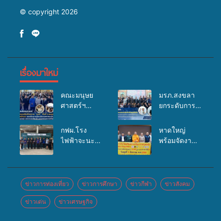
© copyright 2026
เรื่องมาใหม่
คณะมนุษย
มรภ.สงขลา
ศาสตร์ฯ
ยกระดับการ
มรภ.สงขลา
ประชาสัมพันธ์
จัดอบรมเสริม
ในยุคดิจิทัล
กฟผ.โรง
หาดใหญ่
ศักยภาพ
เปิดเวทีเสริม
ไฟฟ้าจะนะ
พร้อมจัดงาน
“อปท.” ด้าน
องค์ความรู้
ร่วมกับ
บุญยิ่งใหญ่
การเบิกจ่ายงบ
เครือข่าย
สสอ.จะนะ
“ตักบาตรพระ
กองทุน
สื่อสารองค์กร
และโรง
10,000 รูป
สุขภาพตำบล
ระดมสมอง
พยาบาลศิคริ
นานาชาติ
ข่าวการท่องเที่ยว
ข่าวการศึกษา
ข่าวกีฬา
ข่าวสังคม
รองรับการจัด
วางแนวทาง
นทร์ หาดใหญ่
เพื่อแม่…เพื่อ
บริการพาหนะ
การทำงาน ปู
ข่าวเด่น
ข่าวเศรษฐกิจ
จัดกิจกรรม
พ่อ” ปีที่ 23
รับส่งผู้
ทางสู่การ
แพทย์เคลื่อนที่
รวมพลัง
ทุพพลภาพเพื่อ
สร้างภาพ