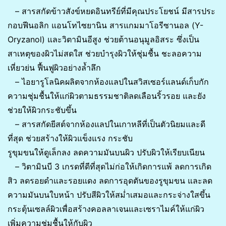
– สารสกัดข้าวสังข์หยดอินทรีย์ที่มีคุณประโยชน์ มีสารประ
กอบฟีนอลิก แอนโทไซยานิน สารแกมมาโอรีซานอล (Y-
Oryzanol) และวิตามินอีสูง ช่วยต้านอนุมูลอิสระ ซึ่งเป็น
สาเหตุของผิวไม่สดใส ช่วยบำรุงผิวให้ชุ่มชื้น ชะลอความ
เหี่ยวย่น ฟื้นฟูผิวอย่างล้ำลึก
– ไอยารูโลนิคผลิตจากห้องแลปในสวิสเซอร์แลนด์เก็บกัก
ความชุ่มชื้นให้แก่ผิวตามธรรมชาติลดเลือนริ้วรอย และยัง
ช่วยให้ผิวกระชับขึ้น
– สารสกัดยีสต์จากห้องแลปในเกาหลีที่เป็นตัวนิยมและดี
ที่สุด ช่วยสร้างให้ผิวแข็งแรง กระชับ
รูขุมขนให้ดูเล็กลง ลดความมันบนผิว ปรับผิวให้เรียบเนียน
– วิตามินบี 3 เกรดที่ดีที่สุดไม่ก่อให้เกิดการแพ้ ลดการเกิด
สิว ลดรอยดำและรอยแดง ลดการอุดตันของรูขุมขน และลด
ความมันบนใบหน้า ปรับสีผิวให้สม่ำเสมอและกระจ่างใสขึ้น
กระตุ้นเซลล์ผิวเพื่อสร้างคอลลาเจนและเซราไมค์ให้แก่ผิว
เพิ่มความชุ่มชื้นให้กับผิว